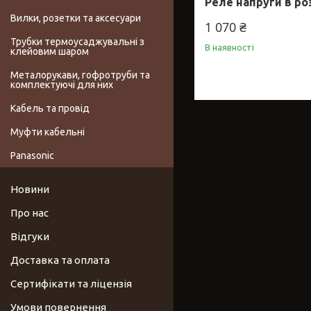
Реле напруги в ро
Вилки, розетки та аксесуари
1 070 ₴
Трубки термоусаджувальні з
В наявності
клейовим шаром
Металорукави, гофротруби та
комплектуючі для них
Кабель та провід
Муфти кабельні
Panasonic
Новини
Про нас
Відгуки
Доставка та оплата
Сертифікати та ліцензія
Умови повернення