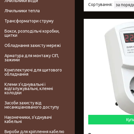
Лічильники води
ЛІчильники тепла
Трансформатори струму
Бокси, розподільчі коробки,
щитки
Обладнання захисту мережі
Арматура для монтажу СІП,
зажими
Комплектуючі для щитового
обладнання
Клеми з'єднувальні і
відгалужувальні, клемні
колодки
Засоби захисту від
несанкціанованого доступу
Наконечники, з'єднувачі
Куп
кабельні
Вироби для кріплення кабелю