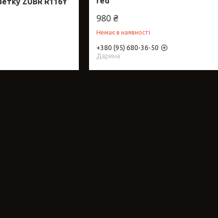
red
зетку ZUBR R116Y
980 ₴
Немає в наявності
+380 (95) 680-36-50
Дарина