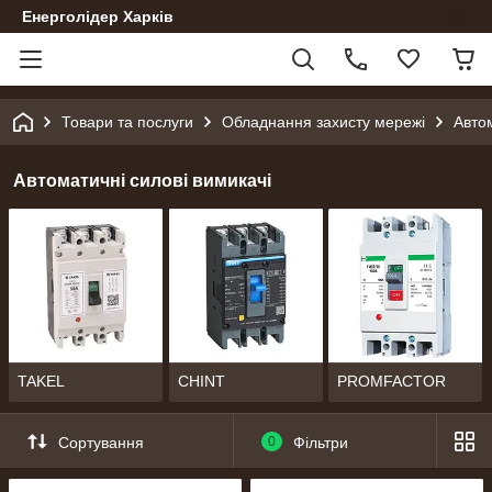
Енерголідер Харків
Товари та послуги
Обладнання захисту мережі
Автом
Автоматичні силові вимикачі
TAKEL
CHINT
PROMFACTOR
Сортування
0
Фільтри