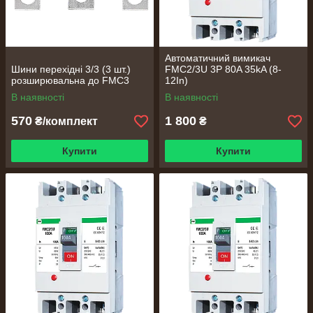
Автоматичний вимикач
Шини перехідні 3/3 (3 шт.)
FMC2/3U 3P 80A 35kA (8-
розширювальна до FMC3
12In)
В наявності
В наявності
570
1 800
₴/комплект
₴
Купити
Купити