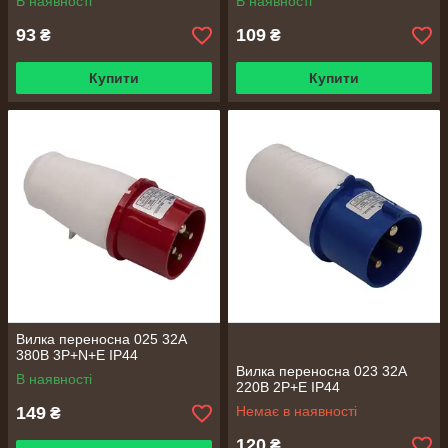
В наявності
В наявності
93
109
₴
₴
Купити
Купити
Вилка переносна 025 32А
380В 3Р+N+Е IP44
Вилка переносна 023 32А
В наявності
220В 2Р+Е IP44
149
Немає в наявності
₴
120
₴