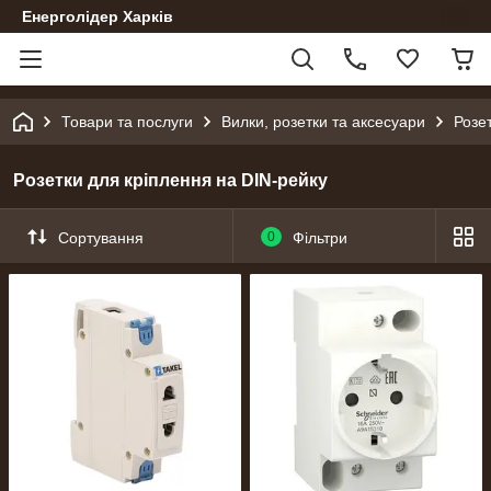
Енерголідер Харків
Товари та послуги
Вилки, розетки та аксесуари
Розе
Розетки для кріплення на DIN-рейку
Сортування
0
Фільтри