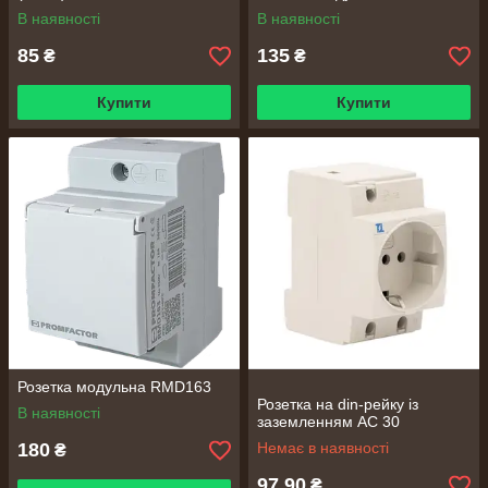
В наявності
В наявності
85
135
₴
₴
Купити
Купити
Розетка модульна RMD163
Розетка на din-рейку із
В наявності
заземленням АС 30
180
Немає в наявності
₴
97,90
₴