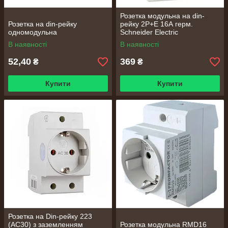
Розетка модульна на din-
Розетка на din-рейку
рейку 2Р+Е 16А герм.
одномодульна
Schneider Electric
В наявності
В наявності
52,40
369
₴
₴
Купити
Купити
Розетка на Din-рейку 223
(AC30) з заземленням
Розетка модульна RMD16