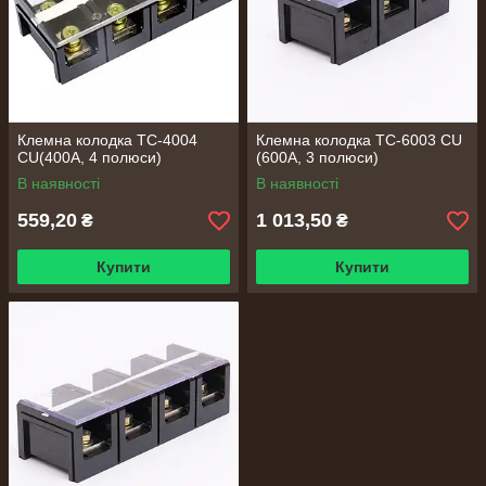
Клемна колодка TC-4004
Клемна колодка TC-6003 CU
CU(400А, 4 полюси)
(600А, 3 полюси)
В наявності
В наявності
559,20
1 013,50
₴
₴
Купити
Купити