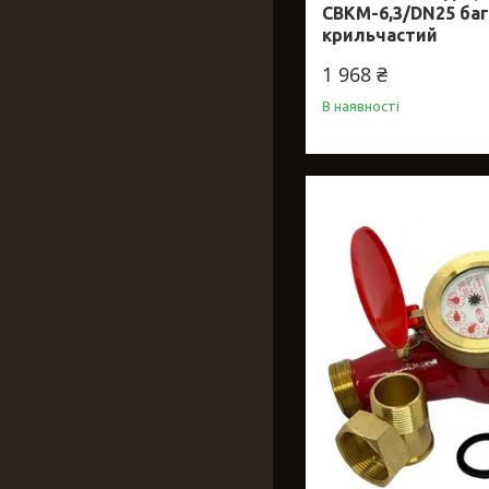
СВКМ-6,3/DN25 ба
крильчастий
1 968 ₴
В наявності