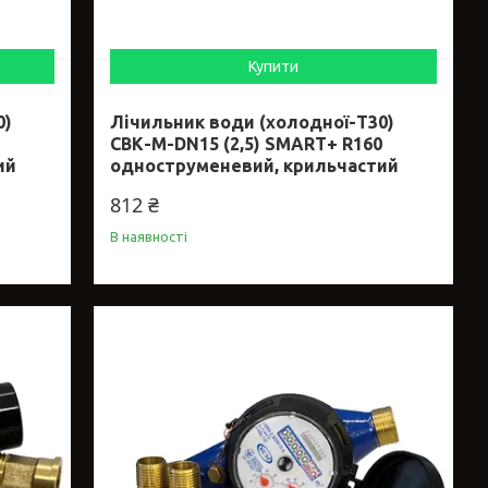
Купити
0)
Лічильник води (холодної-Т30)
СВК-М-DN15 (2,5) SMART+ R160
ий
одноструменевий, крильчастий
812 ₴
В наявності