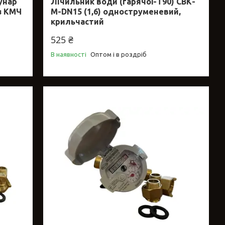
унар
Лічильник води (гарячої-Т90) СВК-
ез КМЧ
М-DN15 (1,6) одноструменевий,
крильчастий
525 ₴
В наявності
Оптом і в роздріб