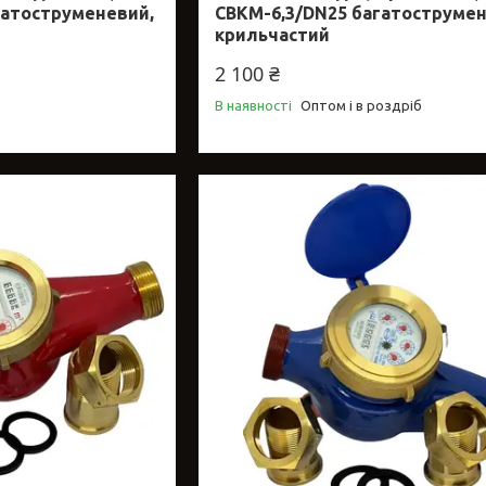
гатоструменевий,
СВКМ-6,3/DN25 багатострумен
крильчастий
2 100 ₴
В наявності
Оптом і в роздріб