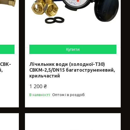
Купити
 СВК-
Лічильник води (холодної-Т30)
й,
СВКМ-2,5/DN15 багатоструменевий,
крильчастий
1 200 ₴
В наявності
Оптом і в роздріб