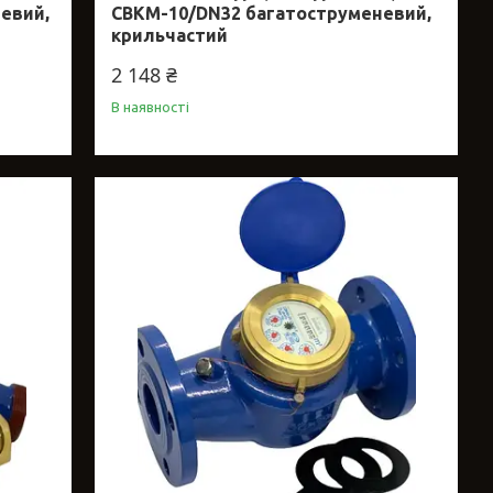
евий,
СВКМ-10/DN32 багатоструменевий,
крильчастий
2 148 ₴
В наявності