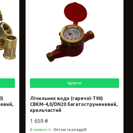
Купити
0)
Лічильник води (гарячої-Т90)
евий,
СВКМ-4,0/DN20 багатоструменевий,
крильчастий
1 659 ₴
В наявності
Оптом і в роздріб