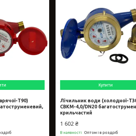
ити
Купити
арячої-Т90)
Лічильник води (холодної-Т3
гатоструменевий,
СВКМ-4,0/DN20 багатострумен
крильчастий
1 602 ₴
оздріб
В наявності
Оптом і в роздріб