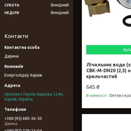
Вихідний
СУБОТА
Вихідний
НЕДІЛЯ
Контакти
Куп
Дарина
Лічильник води (х
СВК-М-DN20 (2,5) 
Енерголідер Харків
крильчастий
645 ₴
проспект Героїв Харкова 124А,
В наявності
Оптом і в р
Харків, Україна
+380 (95) 680-36-50
Дарина
+380 (97) 279-23-04