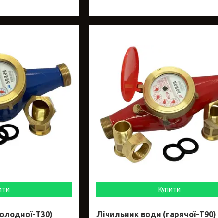
ити
Купити
олодної-Т30)
Лічильник води (гарячої-Т90)