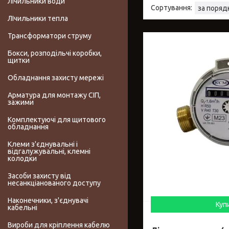
Лічильники води
ЛІчильники тепла
Трансформатори струму
Бокси, розподільчі коробки,
щитки
Обладнання захисту мережі
Арматура для монтажу СІП,
зажими
Комплектуючі для щитового
обладнання
Клеми з'єднувальні і
відгалужувальні, клемні
колодки
Засоби захисту від
несанкціанованого доступу
Наконечники, з'єднувачі
Куп
кабельні
Вироби для кріплення кабелю