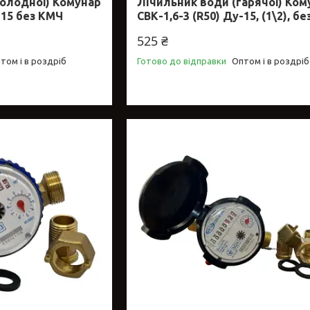
холодної) Комунар
Лічильник води (гарячої) Ком
-15 без КМЧ
СВК-1,6-3 (R50) Ду-15, (1\2), б
525 ₴
том і в роздріб
Готово до відправки
Оптом і в роздріб