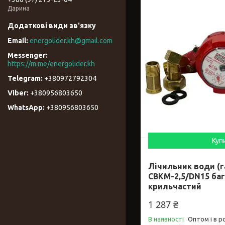
Дарина
energolider.kh@gmail.com
https://m.me/energolider.kh
+380972792304
+380956803650
+380956803650
Куп
Лічильник води (г
СВКМ-2,5/DN15 ба
крильчастий
1 287 ₴
В наявності
Оптом і в р