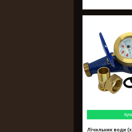
Куп
Лічильник води (х