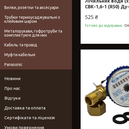
Лічильник води (
СВК-1,6-1 (R50) Ду
Вилки, розетки та аксесуари
525 ₴
Трубки термоусаджувальні з
клейовим шаром
Готово до відправки
Оп
Металорукави, гофротруби та
комплектуючі для них
Кабель та провід
Муфти кабельні
Panasonic
Новини
Про нас
Відгуки
Доставка та оплата
Сертифікати та ліцензія
Умови повернення