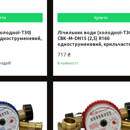
ити
Купити
олодної-Т30)
Лічильник води (холодної-Т3
одноструменевий,
СВК-М-DN15 (2,5) R160
одноструменевий, крильчаст
717 ₴
оздріб
В наявності