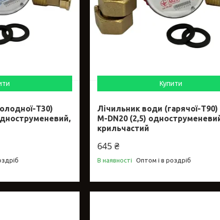
ити
Купити
олодної-Т30)
Лічильник води (гарячої-Т90)
одноструменевий,
М-DN20 (2,5) одноструменеви
крильчастий
645 ₴
оздріб
В наявності
Оптом і в роздріб