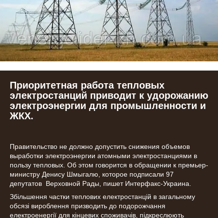
Приоритетная работа тепловых
электростанций приводит к удорожанию
электроэнергии для промышленности и
ЖКХ.
Правительство не должно допустить снижения объемов
выработки электроэнергии атомными электростанциями в
пользу тепловых. Об этом говорится в обращении к премьер-
министру Денису Шмыгалю, которое подписали 97
депутатов Верховной Рады, пишет Интерфакс-Украина.
Збільшення частки теплових електростанцій в загальному
обсязі вироблення призводить до подорожчання
електроенергії для кінцевих споживачів, підкреслюють