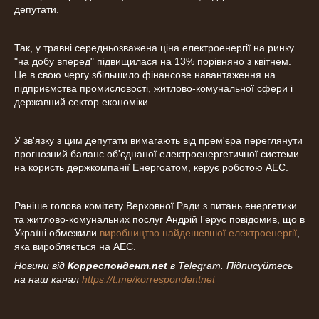
депутати.
Так, у травні середньозважена ціна електроенергії на ринку
"на добу вперед" підвищилася на 13% порівняно з квітнем.
Це в свою чергу збільшило фінансове навантаження на
підприємства промисловості, житлово-комунальної сфери і
державний сектор економіки.
У зв'язку з цим депутати вимагають від прем'єра переглянути
прогнозний баланс об'єднаної електроенергетичної системи
на користь держкомпанії Енергоатом, керує роботою АЕС.
Раніше голова комітету Верховної Ради з питань енергетики
та житлово-комунальних послуг Андрій Герус повідомив, що в
Україні обмежили
виробництво найдешевшої електроенергії
,
яка виробляється на АЕС.
Новини від
Корреспондент.net
в Telegram. Підписуйтесь
на наш канал
https://t.me/korrespondentnet