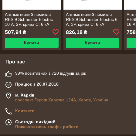
Автоматичний вимикач
Автоматичний вимикач
Авто
RESI9 Schneider Electric
RESI9 Schneider Electric 6
RESI
10 А, 2P, крива С, 6 кА
А, 3P, крива С, 6 кА
16 А
507,94
826,18
758
₴
₴
Купити
Купити
Про нас
99% позитивних з 720 відгуків за рік
Працює з 20.07.2018
м. Харків
проспект Героїв Харкова 124А, Харків, Україна
Контакти
Сьогодні вихідний
Показати весь графік роботи