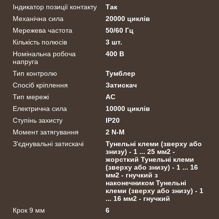
Індикатор позиції контакту
Так
Механічна сила
20000 циклів
Мережева частота
50/60 Гц
Кількість полюсів
3 шт.
Номінальна робоча
400 В
напруга
Тип контролю
Тумблер
Спосіб кріплення
Затискач
Тип мережі
АС
Електрична сила
10000 циклів
Ступінь захисту
ІР20
Момент затягування
2 N-M
З'єднувальні затискачі
Тунельні клеми (зверху або
знизу) - 1 ... 25 мм2 -
жорсткий Тунельні клеми
(зверху або знизу) - 1 ... 16
мм2 - гнучкий з
наконечником Тунельні
клеми (зверху або знизу) - 1
... 16 мм2 - гнучкий
Крок 9 мм
6