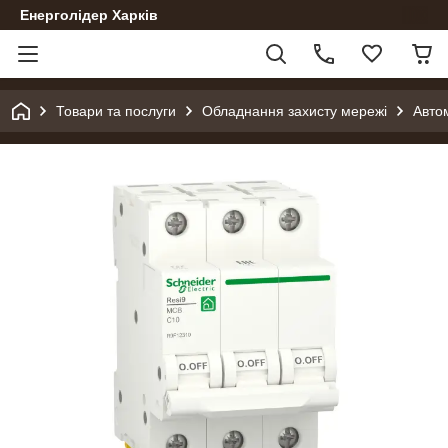
Енерголідер Харків
Товари та послуги
Обладнання захисту мережі
Авто