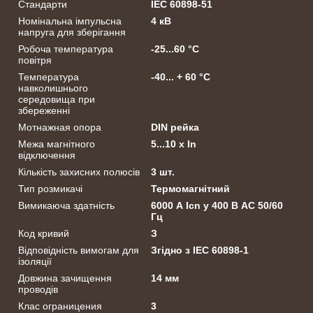
Стандарти
ІЕС 60898-51
Номінальна імпульсна
4 кВ
напруга для зберігання
Робоча температура
-25...60 °C
повітря
Температура
-40... + 60 °C
навколишнього
середовища при
збереженні
Мотнажная опора
DIN рейка
Межа магнітного
5...10 х In
відключення
Кількість захисних полюсів
3 шт.
Тип розмикачі
Термомагнітний
Вимикаюча здатність
6000 А Icn у 400 В АС 50/60
Гц
Код кривий
З
Відповідність вимогам для
Згідно з IEC 60898-1
ізоляції
Довжина зачищення
14 мм
проводів
Клас ограницения
3