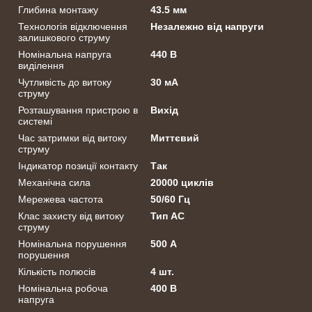
Глибина монтажу
43.5 мм
Технологія відключення
Незалежно від напруги
залишкового струму
Номінальна напруга
440 В
виділення
Чутливість до витоку
30 мА
струму
Розташування пристрою в
Вихід
системі
Час затримки від витоку
Миттєвий
струму
Індикатор позиції контакту
Так
Механічна сила
20000 циклів
Мережева частота
50/60 Гц
Клас захисту від витоку
Тип АС
струму
Номінальна порушення
500 А
порушення
Кількість полюсів
4 шт.
Номінальна робоча
400 В
напруга