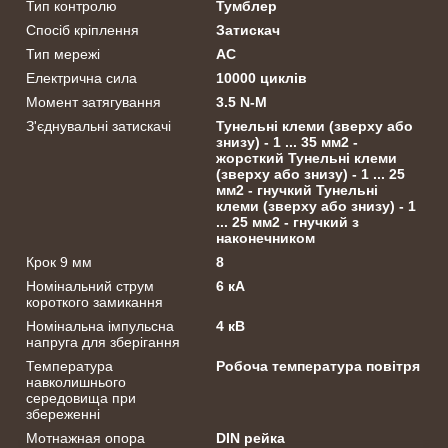
Тип контролю
Тумблер
Спосіб кріплення
Затискач
Тип мережі
АС
Електрична сила
10000 циклів
Момент затягування
3.5 N-M
З'єднувальні затискачі
Тунельні клеми (зверху або
знизу) - 1 ... 35 мм2 -
жорсткий Тунельні клеми
(зверху або знизу) - 1 ... 25
мм2 - гнучкий Тунельні
клеми (зверху або знизу) - 1
... 25 мм2 - гнучкий з
наконечником
Крок 9 мм
8
Номінальний струм
6 кА
короткого замикання
Номінальна імпульсна
4 кВ
напруга для зберігання
Температура
Робоча температура повітря
навколишнього
середовища при
збереженні
Мотнажная опора
DIN рейка