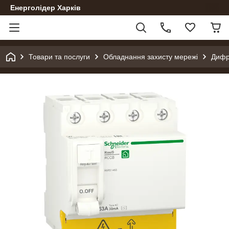
Енерголідер Харків
Товари та послуги
Обладнання захисту мережі
Дифр