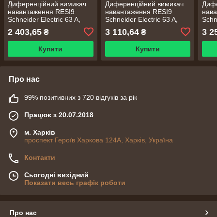
Диференційний вимикач
Диференційний вимикач
Диф
навантаження RESI9
навантаження RESI9
нава
Schneider Electric 63 A,
Schneider Electric 63 A,
Schn
300 мA, 2P, тип АС
300 мA, 4P, тип АС
мA, 
2 403,65
3 110,64
3 2
₴
₴
Купити
Купити
Про нас
99% позитивних з 720 відгуків за рік
Працює з 20.07.2018
м. Харків
проспект Героїв Харкова 124А, Харків, Україна
Контакти
Сьогодні вихідний
Показати весь графік роботи
Про нас