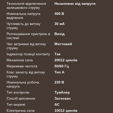
Технологія відключення
Незалежно від напруги
залишкового струму
Номінальна напруга
400 В
виділення
Чутливість до витоку
30 мА
струму
Розташування пристрою в
Вихід
системі
Час затримки від витоку
Миттєвий
струму
Індикатор позиції контакту
Так
Механічна сила
20012 циклів
Мережева частота
50/60 Гц
Клас захисту від витоку
Тип А
струму
Номінальна робоча
230 В
напруга
Тип контролю
Тумблер
Спосіб кріплення
Затискач
Тип мережі
АС
Електрична сила
10012 циклів