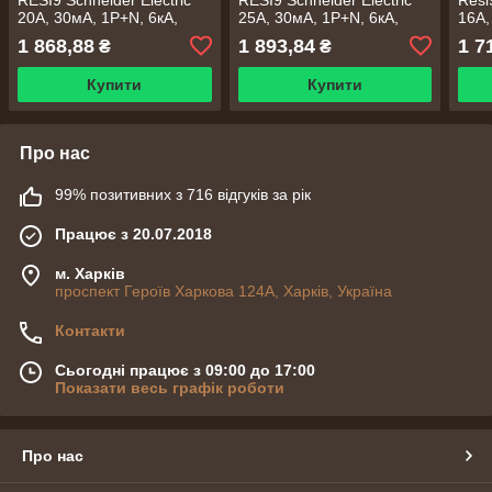
20А, 30мA, 1P+N, 6кA,
25А, 30мA, 1P+N, 6кA,
16A,
крива С, тип АС
крива С, тип АС
крив
1 868,88
1 893,84
1 7
₴
₴
Купити
Купити
Про нас
99% позитивних з 716 відгуків за рік
Працює з 20.07.2018
м. Харків
проспект Героїв Харкова 124А, Харків, Україна
Контакти
Сьогодні працює з 09:00 до 17:00
Показати весь графік роботи
Про нас