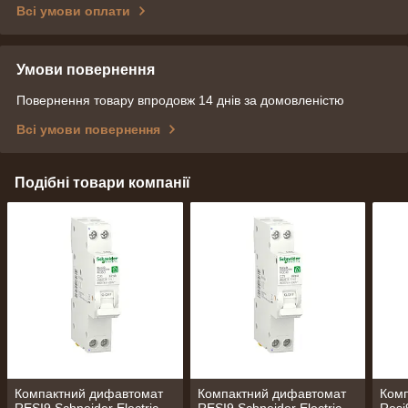
Всі умови оплати
Умови повернення
Повернення товару впродовж 14 днів за домовленістю
Всі умови повернення
Подібні товари компанії
Компактний дифавтомат
Компактний дифавтомат
Ком
RESI9 Schneider Electric
RESI9 Schneider Electric
Resi