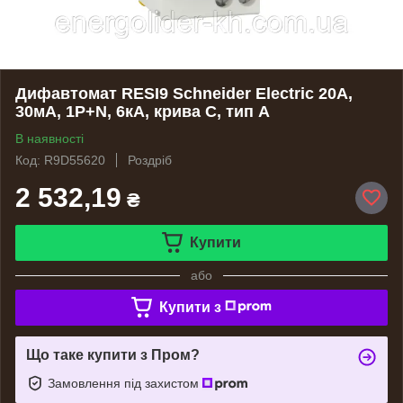
Дифавтомат RESI9 Schneider Electric 20А,
30мA, 1P+N, 6кA, крива С, тип А
В наявності
Код: R9D55620
Роздріб
2 532,19
₴
Купити
або
Купити з
Що таке купити з Пром?
Замовлення під захистом