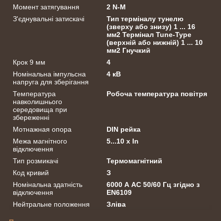
Момент затягування
2 N-M
З'єднувальні затискачі
Тип терміналу тунелю
(зверху або знизу) 1 ... 16
мм2 Термінал Tune-Type
(верхній або нижній) 1 ... 10
мм2 Гнучкий
Крок 9 мм
4
Номінальна імпульсна
4 кВ
напруга для зберігання
Температура
Робоча температура повітря
навколишнього
середовища при
збереженні
Мотнажная опора
DIN рейка
Межа магнітного
5...10 х In
відключення
Тип розмикачі
Термомагнітний
Код кривий
З
Номінальна здатність
6000 А АС 50/60 Гц згідно з
відключення
EN6109
Нейтральне положення
Зліва