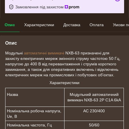
Замовлення під захистом
Опис
Характеристики
Доставка
Оплата
Умови п
Опис
Модульні
автоматичні вимикачі
NXB-63 призначені для
захисту електричних мереж змінного струму частотою 50 Гц,
напругою до 400 В від перевантаження і струмів короткого
замикання, а також для оперативних включень і відключень
електричних мереж на промислових і побутових об'єктах.
Характеристики
Назва
Модульний автоматичний
вимикач NXB-63 2P C1A 6kA
Номінальна робоча напруга,
АС 230/400
Uе, В
Номінальна частота, Гц
50/60