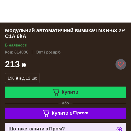
Модульний автоматичний вимикач NXB-63 2P
C1A 6kA
В наявності
Код: 814086
Опт і роздріб
213
₴
196 ₴
від 12 шт.
Купити
або
Купити з
Що таке купити з Пром?