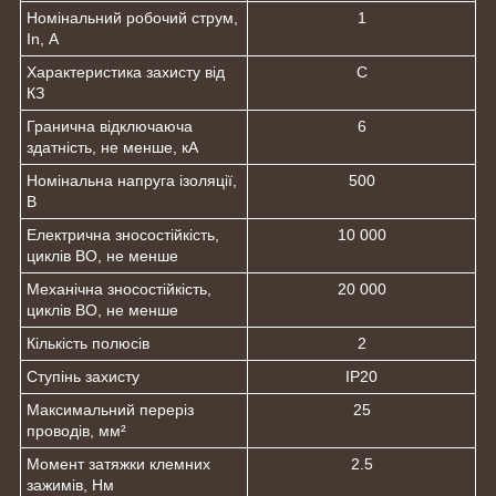
Номінальний робочий струм,
1
In, А
Характеристика захисту від
С
КЗ
Гранична відключаюча
6
здатність, не менше, кА
Номінальна напруга ізоляції,
500
В
Електрична зносостійкість,
10 000
циклів ВО, не менше
Механічна зносостійкість,
20 000
циклів ВО, не менше
Кількість полюсів
2
Ступінь захисту
IP20
Максимальний переріз
25
проводів, мм²
Момент затяжки клемних
2.5
зажимів, Нм