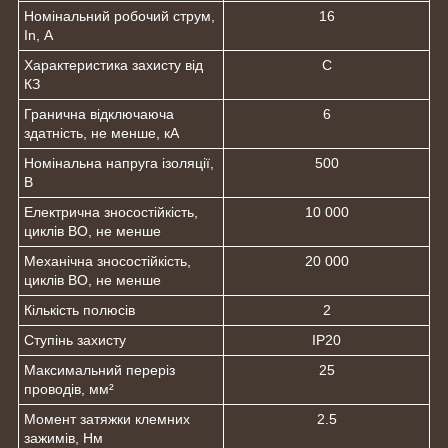
Номінальний робочий струм,
16
In, А
Характеристика захисту від
С
КЗ
Гранична відключаюча
6
здатність, не менше, кА
Номінальна напруга ізоляції,
500
В
Електрична зносостійкість,
10 000
циклів ВО, не менше
Механічна зносостійкість,
20 000
циклів ВО, не менше
Кількість полюсів
2
Ступінь захисту
IP20
Максимальний переріз
25
проводів, мм²
Момент затяжки клемних
2.5
зажимів, Нм