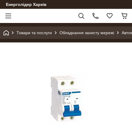
Енерголідер Харків
Товари та послуги
Обладнання захисту мережі
Авто