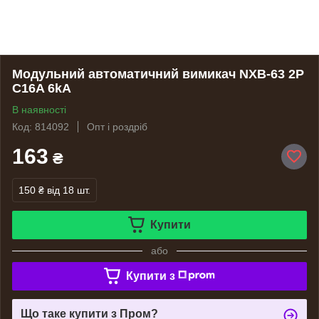
Модульний автоматичний вимикач NXB-63 2P
C16A 6kA
В наявності
Код: 814092
Опт і роздріб
163
₴
150 ₴
від 18 шт.
Купити
або
Купити з
Що таке купити з Пром?