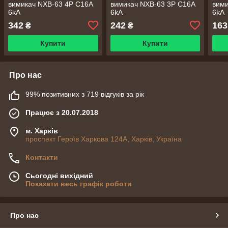
вимикач NXB-63 4P C16A
вимикач NXB-63 3P C16A
вими
6kA
6kA
6kA
342
242
163
₴
₴
Купити
Купити
Про нас
99% позитивних з 719 відгуків за рік
Працює з 20.07.2018
м. Харків
проспект Героїв Харкова 124А, Харків, Україна
Контакти
Сьогодні вихідний
Показати весь графік роботи
Про нас