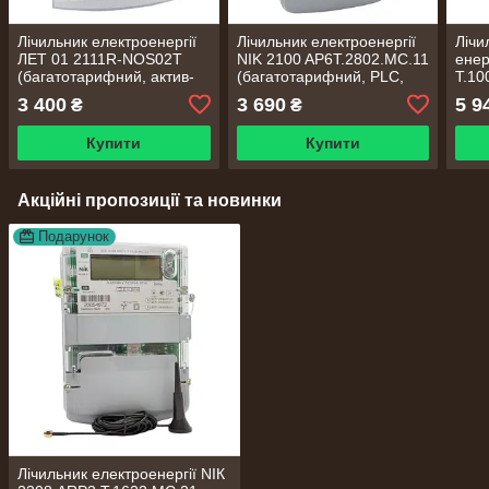
Лічильник електроенергії
Лічильник електроенергії
Лічи
ЛЕТ 01 2111R-NOS02T
NIK 2100 AP6T.2802.MC.11
енер
(багатотарифний, актив-
(багатотарифний, PLC,
T.10
реактив)
реле)
(баг
3 400
3 690
5 9
₴
₴
Купити
Купити
Акційні пропозиції та новинки
Подарунок
Лічильник електроенергії NІК