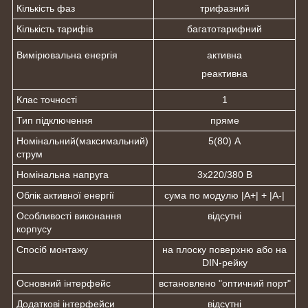
Кількість фаз
трифазний
Кількість тарифів
багатотарифний
Вимірювальна енергія
активна
реактивна
Клас точності
1
Тип підключення
пряме
Номінальний(максимальний)
5(80) А
струм
Номінальна напруга
3x220/380 В
Облік активної енергії
сума по модулю |А+| + |А-|
Особливості виконання
відсутні
корпусу
Спосіб монтажу
на плоску поверхню або на
DIN-рейку
Основний інтерфейс
встановлено "оптичний порт"
Додаткові інтерфейси
відсутні