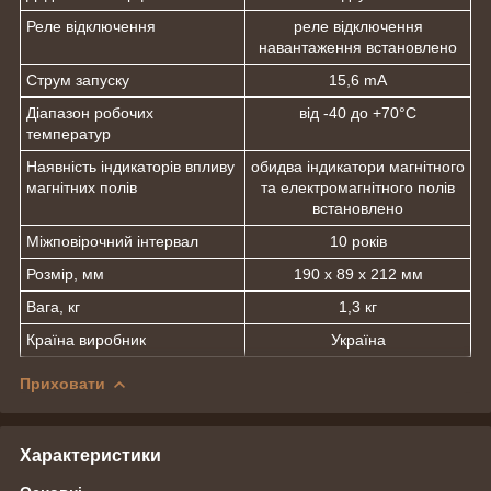
Реле відключення
реле відключення
навантаження встановлено
Струм запуску
15,6 mA
Діапазон робочих
від -40 до +70°С
температур
Наявність індикаторів впливу
обидва індикатори магнітного
магнітних полів
та електромагнітного полів
встановлено
Міжповірочний інтервал
10 років
Розмір, мм
190 х 89 х 212 мм
Вага, кг
1,3 кг
Країна виробник
Україна
Приховати
Характеристики