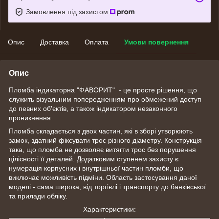
Замовлення під захистом
Опис
Доставка
Оплата
Умови повернення
Опис
Пломба індикаторна "ФАВОРИТ" - це просте рішення, що
служить візуальним попередженням про обмежений доступ
до певних об'єктів, а також індикатором незаконного
проникнення.
Пломба складається з двох частин, які в зборі утворюють
замок, здатний фіксувати трос різного діаметру. Конструкція
така, що пломба не дозволяє витягти трос без порушення
цілісності її деталей. Додатковим ступенем захисту є
нумерація корпусних і внутрішньої частин пломби, що
виключає можливість підміни. Область застосування даної
моделі - сама широка, від торгівлі і транспорту до банківської
та прилади обліку.
Характеристики: