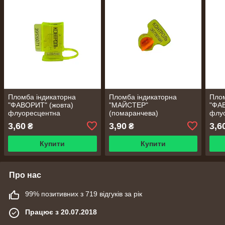
Пломба індикаторна
Пломба індикаторна
Плом
"ФАВОРИТ" (жовта)
"МАЙСТЕР"
"ФАВ
флуоресцентна
(помаранчева)
флу
3,60
3,90
3,6
₴
₴
Купити
Купити
Про нас
99% позитивних з 719 відгуків за рік
Працює з 20.07.2018