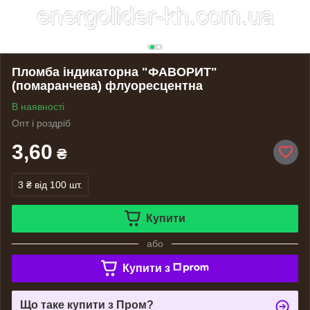
Пломба індикаторна "ФАВОРИТ"
(помаранчева) флуоресцентна
В наявності
Опт і роздріб
3,60
₴
3 ₴
від 100 шт.
Купити
або
Купити з
Що таке купити з Пром?