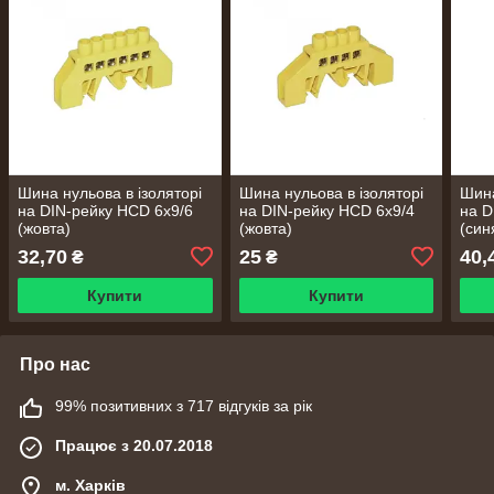
Шина нульова в ізоляторі
Шина нульова в ізоляторі
Шина
на DIN-рейку HCD 6х9/6
на DIN-рейку HCD 6х9/4
на D
(жовта)
(жовта)
(син
32,70
25
40,
₴
₴
Купити
Купити
Про нас
99% позитивних з 717 відгуків за рік
Працює з 20.07.2018
м. Харків