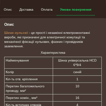
Опис
Доставка
Оплата
Умови повернення
Опис
Шини нульові
- це прості і незамінні електромонтажні
вироби, які призначені для електричної комутації та
механічної фіксації нульових, фазних і провідників
заземлення.
Характеристика
Найменування
Шина універсальна HCD
6*9/4
Колір
синій
Кіл-ть отв. кріплення
1
Перетин багатожильного
10
проводу, мм²
Перетин номін., мм²
16
Кіл-ть вступних отворів
4