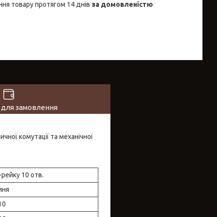
ня товару протягом 14 днів
за домовленістю
 для замовлення
ичної комутації та механічної
-рейку 10 отв.
иня
10