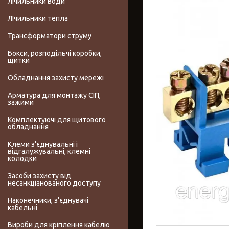
Лічильники води
ЛІчильники тепла
Трансформатори струму
Бокси, розподільчі коробки,
щитки
Обладнання захисту мережі
Арматура для монтажу СІП,
зажими
Комплектуючі для щитового
обладнання
Клеми з'єднувальні і
відгалужувальні, клемні
колодки
Засоби захисту від
несанкціанованого доступу
Наконечники, з'єднувачі
кабельні
Вироби для кріплення кабелю