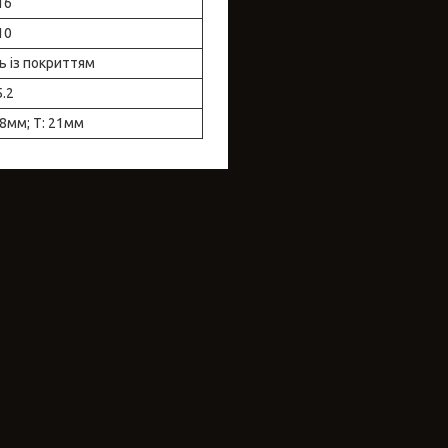
16
10
ь із покриттям
5.2
28мм; Т: 21мм