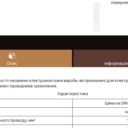
повернен
Опис
Інформація
рості і незамінні електромонтажні вироби, які призначені для електр
зних і провідників заземлення.
Характеристика
Шина на DIN
с
ного проводу, мм²