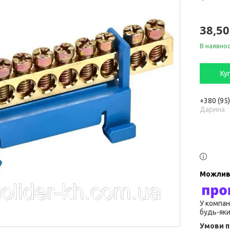
38,50
В наявнос
Ку
+380 (95
Дарина
У компан
будь-яки