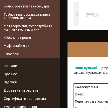
Вилки, розетки та аксесуари
Трубки термоусаджувальні з
клейовим шаром
Металорукави, гофротруби та
комплектуючі для них
Кабель та провід
Муфти кабельні
Panasonic
Новини
Шини нульові
- це п
фіксації нульових, фа
Про нас
Відгуки
Найменування
Доставка та оплата
Колір
Сертифікати та ліцензія
Перетин багатожиль
Умови повернення