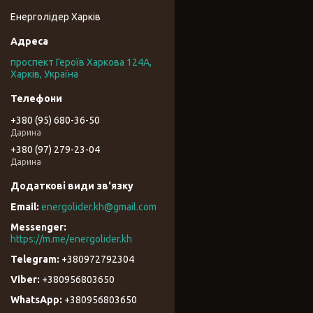
Енерголідер Харків
проспект Героїв Харкова 124А,
Харків, Україна
+380 (95) 680-36-50
Дарина
+380 (97) 279-23-04
Дарина
energolider.kh@gmail.com
https://m.me/energolider.kh
+380972792304
+380956803650
+380956803650