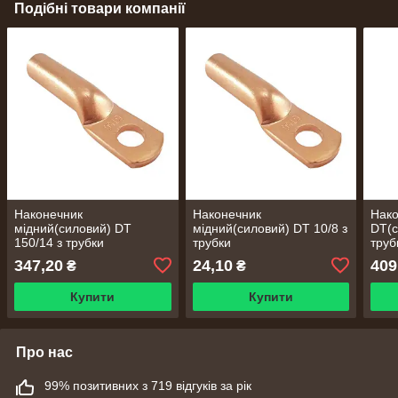
Подібні товари компанії
Наконечник
Наконечник
Нако
мідний(силовий) DT
мідний(силовий) DT 10/8 з
DT(с
150/14 з трубки
трубки
труб
347,20
24,10
409
₴
₴
Купити
Купити
Про нас
99% позитивних з 719 відгуків за рік