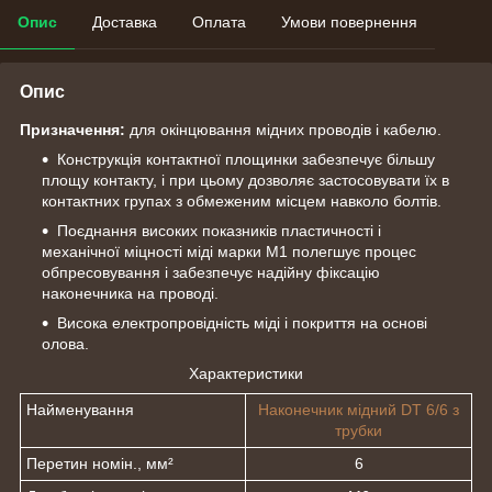
Опис
Доставка
Оплата
Умови повернення
Опис
Призначення:
для окінцювання мідних проводів і кабелю.
Конструкція контактної площинки забезпечує більшу
площу контакту, і при цьому дозволяє застосовувати їх в
контактних групах з обмеженим місцем навколо болтів.
Поєднання високих показників пластичності і
механічної міцності міді марки М1 полегшує процес
обпресовування і забезпечує надійну фіксацію
наконечника на проводі.
Висока електропровідність міді і покриття на основі
олова.
Характеристики
Найменування
Наконечник мідний DT 6/6 з
трубки
Перетин номін., мм²
6