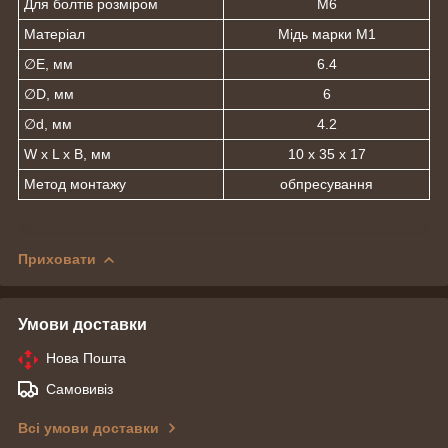
Для болтів розміром
М6
Матеріал
Мідь марки М1
∅E, мм
6.4
∅D, мм
6
∅d, мм
4.2
W х L х В, мм
10 х 35 х 17
Метод монтажу
обпресування
Приховати
Умови доставки
Нова Пошта
Самовивіз
Всі умови доставки