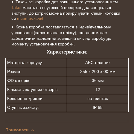
Також всі коробки для зовнішнього установлення тм
Takel
мають на внутрішній поверхні дна спеціальні
виступи, до котрих можна прикручувати клемні колодки
чи
шини нульові
.
Кожна коробка поставляється в індивідуальному
упакованні (залютована в плівку), що допомогає
забезпечити належний зовнішній вигляд виробу до
моменту установлення коробки.
Характеристики:
Матеріал корпусу:
АБС-пластик
Розмір:
255 х 200 х 00 мм
∅
D отворів:
36 мм
Кількість вступних отворів:
12
Кріплення кришки:
на гвинтах
Ступінь захисту:
IP 65
Приховати