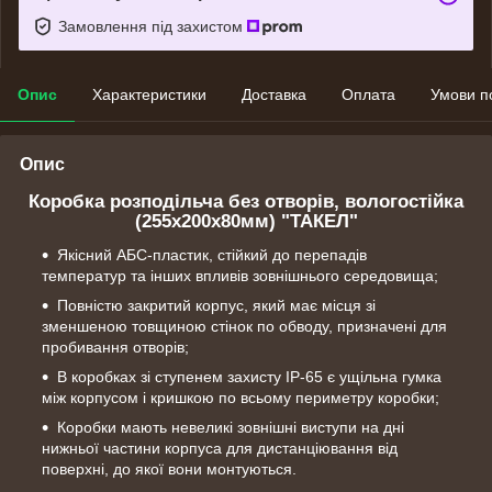
Замовлення під захистом
Опис
Характеристики
Доставка
Оплата
Умови п
Опис
Коробка розподільча без отворів, вологостійка
(255х200х80мм) "ТАКЕЛ"
Якісний АБС-пластик, стійкий до перепадів
температур та інших впливів зовнішнього середовища;
Повністю закритий корпус, який має місця зі
зменшеною товщиною стінок по обводу, призначені для
пробивання отворів;
В коробках зі ступенем захисту IP-65 є ущільна гумка
між корпусом і кришкою по всьому периметру коробки;
Коробки мають невеликі зовнішні виступи на дні
нижньої частини корпуса для дистанціювання від
поверхні, до якої вони монтуються.