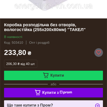
Коробка розподільча без отворів,
вологостійка (255х200х80мм) "ТАКЕЛ"
В наявності
Код: 503410
Опт і роздріб
233,80
₴
206,30 ₴
від 40 шт.
Купити
або
Купити з
Що таке купити з Пром?