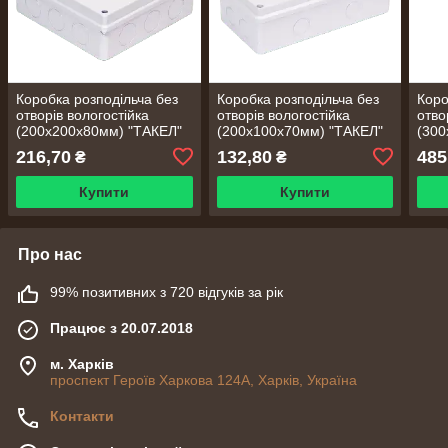
Коробка розподільча без
Коробка розподільча без
Коро
отворів вологостійка
отворів вологостійка
отво
(200х200х80мм) "ТАКЕЛ"
(200х100х70мм) "ТАКЕЛ"
(300
216,70
132,80
485
₴
₴
Купити
Купити
Про нас
99% позитивних з 720 відгуків за рік
Працює з 20.07.2018
м. Харків
проспект Героїв Харкова 124А, Харків, Україна
Контакти