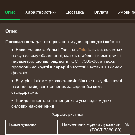
Опис
Характеристики
Доставка
Оплата
Умови п
Опис
Призначення:
для окінцювання мідних проводів і кабелю.
Наконечники кабельні Гост тм «
Takel
» виготовляються
на сучасному обладнанні, мають стабільні геометричні
параметри, що відповідають ГОСТ 7386-80, а також
пропорційно круглі в перерізі хвостові частини з якісною
фаскою.
Внутрішні діаметри хвостовиків більше ніж у більшості
наконечників, виготовлених за європейськими
стандартами.
Найдовші контактні площинки з усіх видів мідних
силових наконечників.
Характеристики
Найменування
Наконечник мідний луджений ТМЛ 9
(ГОСТ 7386-80)