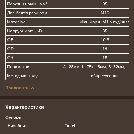
Перетин номін., мм²
95
Для болтів розміром
М10
Матеріал
Мідь марки М1 з лудінням
Напруга макс., кВ
35
∅E:
10.5
∅D:
19
∅d:
15
Параметри
W: 28мм; L: 75±1,5мм; В: 32мм; L₂:
Метод монтажу:
обпресування
Приховати
Характеристики
Основні
Виробник
Takel