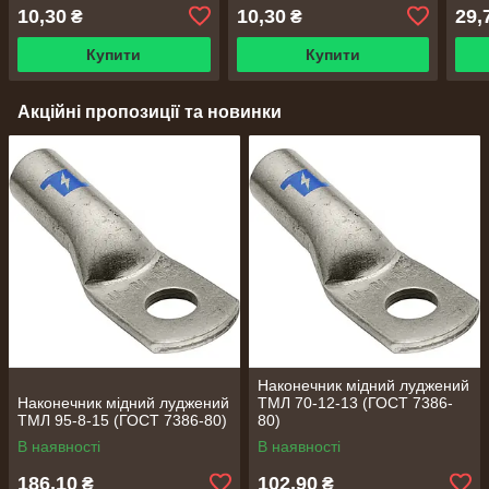
10,30
10,30
29,
₴
₴
Купити
Купити
Акційні пропозиції та новинки
Наконечник мідний луджений
Наконечник мідний луджений
ТМЛ 70-12-13 (ГОСТ 7386-
ТМЛ 95-8-15 (ГОСТ 7386-80)
80)
В наявності
В наявності
186,10
102,90
₴
₴