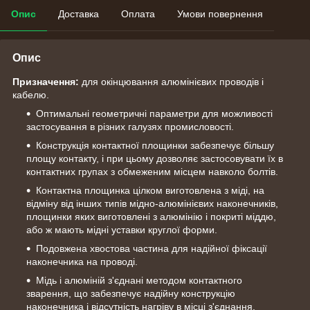
Опис
Доставка
Оплата
Умови повернення
Опис
Призначення:
для окінцювання алюмінієвих проводів і
кабелю.
Оптимальні геометричні параметри для можливості
застосування в різних галузях промисловості.
Конструкція контактної площинки забезпечує більшу
площу контакту, і при цьому дозволяє застосовувати їх в
контактних групах з обмеженим місцем навколо болтів.
Контактна площинка цілком виготовлена з міді, на
відміну від інших типів мідно-алюмінієвих наконечників,
площинки яких виготовлені з алюмінію і покриті міддю,
або ж мають мідні уставки круглої форми.
Подовжена хвостова частина для надійної фіксації
наконечника на проводі.
Мідь і алюміній з'єднані методом контактного
зварення, що забезпечує надійну конструкцію
наконечника і відсутність нагріву в місці з'єднання.