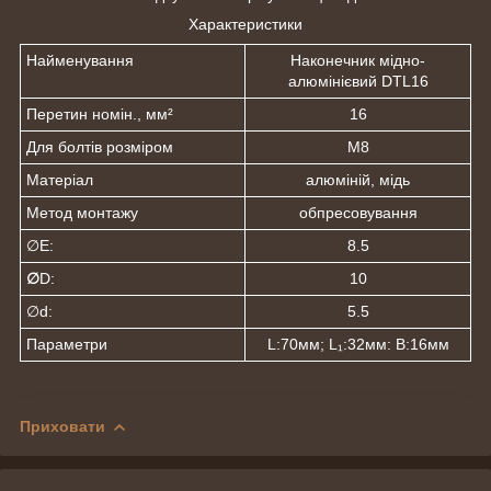
Характеристики
Найменування
Наконечник мідно-
алюмінієвий DTL16
Перетин номін., мм²
16
Для болтів розміром
M8
Матеріал
алюміній, мідь
Метод монтажу
обпресовування
∅E:
8.5
∅
D:
10
∅d:
5.5
Параметри
L:70мм; L₁:32мм: В:16мм
Приховати