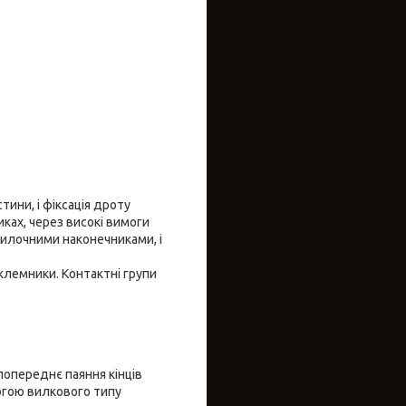
тини, і фіксація дроту
ках, через високі вимоги
вилочними наконечниками, і
клемники. Контактні групи
попереднє паяння кінців
огою вилкового типу