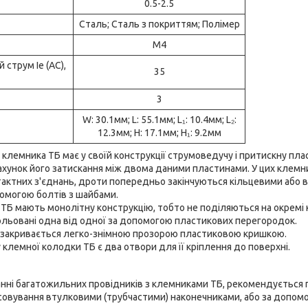
0.5-2.5
Сталь; Сталь з покриттям; Полімер
М4
 струм Ie (AC),
35
3
W: 30.1мм; L: 55.1мм; L₁: 10.4мм; L₂:
12.3мм; H: 17.1мм; H₁: 9.2мм
 клемника ТБ має у своїй конструкції струмоведучу і притискну плас
ахунок його затискання між двома даними пластинами. У цих клемни
тактних з'єднань, дроти попередньо закінчуються кільцевими або 
омогою болтів з шайбами.
ТБ мають монолітну конструкцію, тобто не поділяються на окремі 
зольовані одна від одної за допомогою пластикових перегородок.
 закривається легко-знімною прозорою пластиковою кришкою.
у клемної колодки ТБ є два отвори для її кріплення до поверхні.
анні багатожильних провідників з клемниками ТБ, рекомендується 
есовування втулковими (трубчастими) наконечниками, або за допом