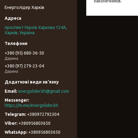
наконечників.
Енерголідер Харків
проспект Героїв Харкова 124А,
Харків, Україна
+380 (95) 680-36-50
Дарина
+380 (97) 279-23-04
Дарина
energolider.kh@gmail.com
https://m.me/energolider.kh
+380972792304
+380956803650
+380956803650