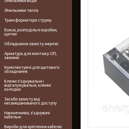
Лічильники води
ЛІчильники тепла
Трансформатори струму
Бокси, розподільчі коробки,
щитки
Обладнання захисту мережі
Арматура для монтажу СІП,
зажими
Комплектуючі для щитового
обладнання
Клеми з'єднувальні і
відгалужувальні, клемні
колодки
Засоби захисту від
несанкціанованого доступу
Наконечники, з'єднувачі
кабельні
Вироби для кріплення кабелю