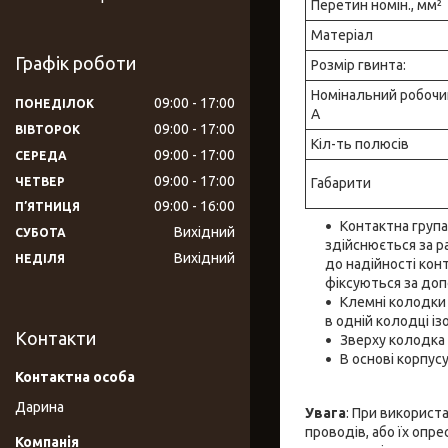
Перетин номін., мм²
Матеріал
Графік роботи
Розмір гвинта:
Номінальний робочий
09:00
17:00
ПОНЕДІЛОК
А
09:00
17:00
ВІВТОРОК
Кіл-ть полюсів
09:00
17:00
СЕРЕДА
09:00
17:00
ЧЕТВЕР
Габарити
09:00
16:00
ПʼЯТНИЦЯ
Контактна група
Вихідний
СУБОТА
здійснюється за р
Вихідний
НЕДІЛЯ
до надійності кон
фіксуються за доп
Клемні колодки 
в одній колодці і
Контакти
Зверху колодка
В основі корпус
Дарина
Увага
: При використ
проводів, або їх опр