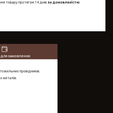
ня товару протягом 14 днів
за домовленістю
 для замовлення
атожильних провідників.
х металів.