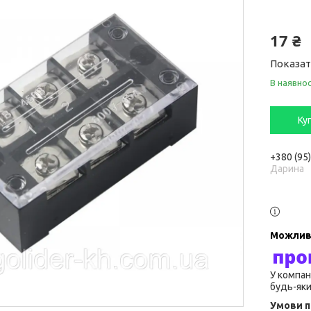
17 ₴
Показат
В наявнос
Ку
+380 (95
Дарина
У компан
будь-яки