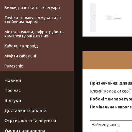
Вилки, розетки та аксесуари
Трубки термоусаджувальні з
клейовим шаром
Металорукави, гофротруби та
комплектуючі для них
Кабель та провід
Муфти кабельні
Panasonic
Новини
Призначення:
для шв
Про нас
Клемні колодки серії
Робочі температур
Відгуки
Номінальна напруга
Доставка та оплата
Сертифікати та ліцензія
Найменування
Умови повернення