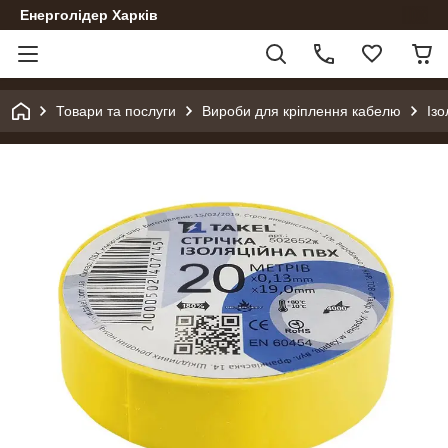
Енерголідер Харків
Товари та послуги
Вироби для кріплення кабелю
Ізо