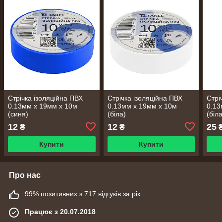
Стрічка ізоляційна ПВХ
Стрічка ізоляційна ПВХ
Стрі
0.13мм х 19мм х 10м
0.13мм х 19мм х 10м
0.13
(синя)
(біла)
(біл
12
12
25
₴
₴
Купити
Купити
Про нас
99% позитивних з 717 відгуків за рік
Працює з 20.07.2018