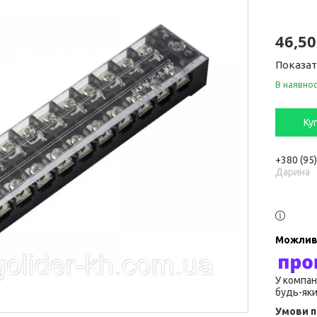
46,50
Показат
В наявнос
Ку
+380 (95
Дарина
У компан
будь-яки