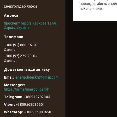
проводів, або їх опр
Енерголідер Харків
наконечників.
проспект Героїв Харкова 124А,
Харків, Україна
+380 (95) 680-36-50
Дарина
+380 (97) 279-23-04
Дарина
energolider.kh@gmail.com
https://m.me/energolider.kh
+380972792304
+380956803650
+380956803650