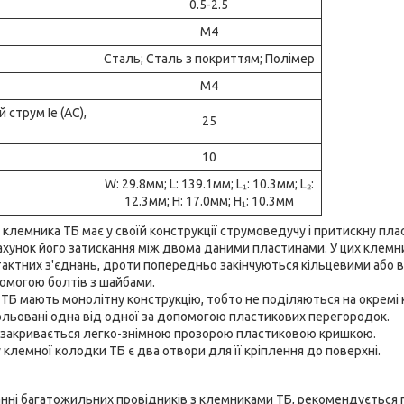
0.5-2.5
М4
Сталь; Сталь з покриттям; Полімер
М4
 струм Ie (AC),
25
10
W: 29.8мм; L: 139.1мм; L₁: 10.3мм; L₂:
12.3мм; H: 17.0мм; H₁: 10.3мм
 клемника ТБ має у своїй конструкції струмоведучу і притискну плас
ахунок його затискання між двома даними пластинами. У цих клемни
тактних з'єднань, дроти попередньо закінчуються кільцевими або 
омогою болтів з шайбами.
ТБ мають монолітну конструкцію, тобто не поділяються на окремі 
зольовані одна від одної за допомогою пластикових перегородок.
 закривається легко-знімною прозорою пластиковою кришкою.
у клемної колодки ТБ є два отвори для її кріплення до поверхні.
анні багатожильних провідників з клемниками ТБ, рекомендується 