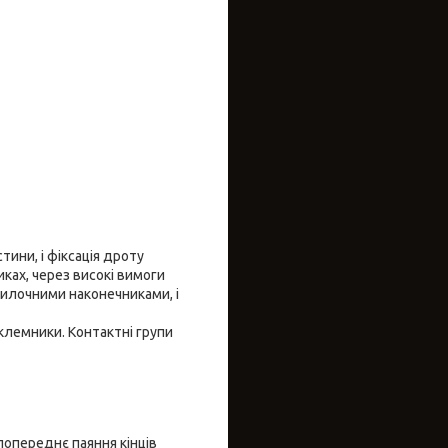
тини, і фіксація дроту
ках, через високі вимоги
вилочними наконечниками, і
клемники. Контактні групи
попереднє паяння кінців