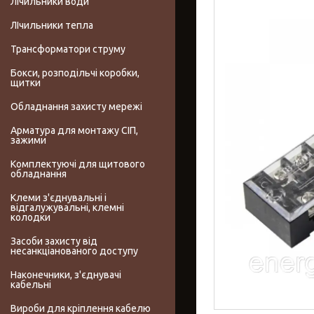
Лічильники води
ЛІчильники тепла
Трансформатори струму
Бокси, розподільчі коробки,
щитки
Обладнання захисту мережі
Арматура для монтажу СІП,
зажими
Комплектуючі для щитового
обладнання
Клеми з'єднувальні і
відгалужувальні, клемні
колодки
Засоби захисту від
несанкціанованого доступу
Наконечники, з'єднувачі
кабельні
Вироби для кріплення кабелю