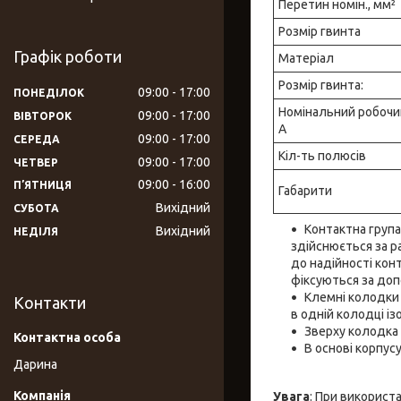
Перетин номін., мм²
Розмір гвинта
Графік роботи
Матеріал
Розмір гвинта:
09:00
17:00
ПОНЕДІЛОК
Номінальний робочий
09:00
17:00
ВІВТОРОК
А
09:00
17:00
СЕРЕДА
Кіл-ть полюсів
09:00
17:00
ЧЕТВЕР
09:00
16:00
ПʼЯТНИЦЯ
Габарити
Вихідний
СУБОТА
Контактна група
Вихідний
НЕДІЛЯ
здійснюється за р
до надійності кон
фіксуються за доп
Клемні колодки 
Контакти
в одній колодці і
Зверху колодка
В основі корпус
Дарина
Увага
: При використ