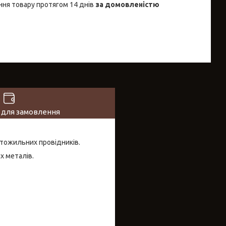
ня товару протягом 14 днів
за домовленістю
 для замовлення
атожильних провідників.
х металів.