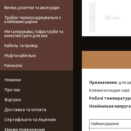
Вилки, розетки та аксесуари
Трубки термоусаджувальні з
клейовим шаром
Металорукави, гофротруби та
комплектуючі для них
Кабель та провід
Муфти кабельні
Panasonic
Новини
Призначення:
для шв
Про нас
Клемні колодки серії
Робочі температур
Відгуки
Номінальна напруга
Доставка та оплата
Сертифікати та ліцензія
Найменування
Умови повернення