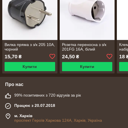
Вилка пряма з з/к 205 10A,
Розетка переносна з з/к
Клем
чорний
201FG 16A, білий
набі
15,70
24,50
18
₴
₴
Купити
Купити
Про нас
99% позитивних з 720 відгуків за рік
Працює з 20.07.2018
м. Харків
проспект Героїв Харкова 124А, Харків, Україна