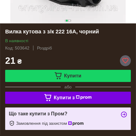
Вилка кутова з з/к 222 16A, чорний
В наявності
Код: 503642
Роздріб
21
₴
Купити
або
Купити з
Що таке купити з Пром?
Замовлення під захистом