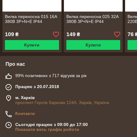
Вилка переносна 015 16А
Вилка переносна 025 32А
Вилк
380В 3Р+N+Е IP44
380В 3Р+N+Е IP44
220В
109
149
76
₴
₴
Купити
Купити
Про нас
99% позитивних з 717 відгуків за рік
Працює з 20.07.2018
м. Харків
проспект Героїв Харкова 124А, Харків, Україна
Контакти
Сьогодні працює з 09:00 до 17:00
Показати весь графік роботи