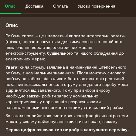
Опис
Доставка
Оплата
Умови повернення
Опис
Роз'єми силові – це штепсельні вилки та штепсельні розетки
(гнізда), які застосовуються для тимчасового та постійного
підключення верстатів, електричних машин,
електроінструменту, будівельного та іншого обладнання до
електричних мереж.
Увага:
сила струму, заявлена ​​в найменуванні штепсельного
роз'єму, є номінальним значенням. Після монтажу силового
роз'єму на кабель під впливом багатьох факторів реальний
показник максимальної сили струму для даного виробу може
відрізнятися від заявленого. Тому при виборі виробу
необхідно завжди робити запас у номінальних
характеристиках у порівнянні з розрахунковими
навантаженнями, які повинен витримувати силовий роз'єм.
За загальноприйнятою системою класифікації силові роз'єми
мають у своєму найменуванні тризначне число, в якому:
Перша цифра означає тип виробу з наступного переліку: