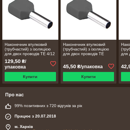
Наконечник втулковий
Наконечник втулковий
Нако
(трубчастий) з ізоляцією
(трубчастий) з ізоляцією
(тру
для двох проводів ТE 4/12
для двох проводів ТE
для 
(сірий) (100шт)
0.75/8 (сірий) (100шт)
0.5/
129,50
₴/
45,50
42,
₴/упаковка
упаковка
Купити
Купити
Про нас
99% позитивних з 720 відгуків за рік
Працює з 20.07.2018
м. Харків