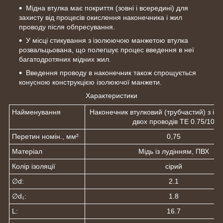
Мідна втулка має покриття (зовні і всередині) для
захисту від процесів окислення наконечника і жил
проводу після обпресування.
У місці стикування з ізолюючою манжетою втулка
розвальцьована, що полегшує процес введення в неї
багатодротяних мідних жил.
Введення проводу в наконечник також спрощується
конусною конструкцією ізолюючої манжети.
Характеристики
Найменування
Наконечник втулковий (трубчастий) з із
двох проводів ТE 0.75/10
Перетин номін., мм²
0,75
Матеріал
Мідь із лудінням, ПВХ
Колір ізоляції
сірий
∅d:
2.1
∅d₁:
1.8
L:
16.7