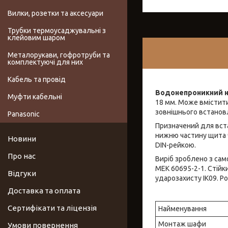
Вилки, розетки та аксесуари
Трубки термоусаджувальні з
клейовим шаром
Металорукави, гофротруби та
комплектуючі для них
Кабель та провід
Водонепроникний н
Муфти кабельні
18 мм. Може вмістит
зовнішнього встановле
Panasonic
Призначений для вст
нижню частину щита 
Новини
DIN-рейкою.
Про нас
Виріб зроблено з сам
МЕК 60695-2-1. Стійк
Відгуки
ударозахисту IK09. Р
Доставка та оплата
Сертифікати та ліцензія
Найменування
Монтаж шафи
Умови повернення