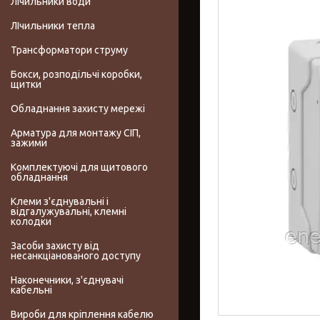
Лічильники води
ЛІчильники тепла
Трансформатори струму
Бокси, розподільчі коробки,
щитки
Обладнання захисту мережі
Арматура для монтажу СІП,
зажими
Комплектуючі для щитового
обладнання
Клеми з'єднувальні і
відгалужувальні, клемні
колодки
Засоби захисту від
несанкціанованого доступу
Наконечники, з'єднувачі
кабельні
Вироби для кріплення кабелю