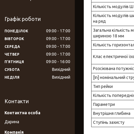
Кількість модулів Ш
Кількість модулів 
Графік роботи
на ряд
Загальна кількість 
09:00
17:00
ПОНЕДІЛОК
шириною 18 мм
09:00
17:00
ВІВТОРОК
Кількість горизонта
09:00
17:00
СЕРЕДА
09:00
17:00
ЧЕТВЕР
Клас електричної ізо
09:00
16:00
ПʼЯТНИЦЯ
Розсіювана потужніс
Вихідний
СУБОТА
Вихідний
[In] номінальний ст
НЕДІЛЯ
Тип рейки
Кількість попередніх
Контакти
Параметри
Внутрішня глибина
Дарина
Ступінь захисту