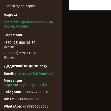
Енерголідер Харків
проспект Героїв Харкова 124А,
Харків, Україна
+380 (95) 680-36-50
Дарина
+380 (97) 279-23-04
Дарина
energolider.kh@gmail.com
https://m.me/energolider.kh
+380972792304
+380956803650
+380956803650