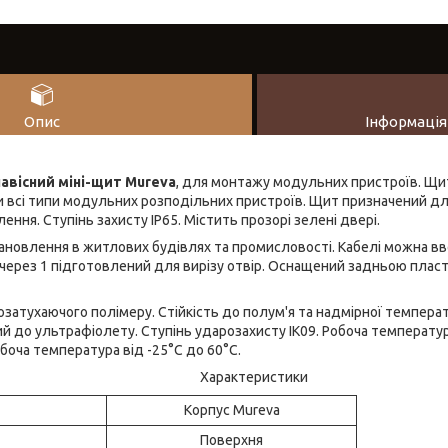
Опис
Інформація
авісний міні-щит Mureva
, для монтажу модульних пристроїв. Щит
и всі типи модульних розподільних пристроїв. Щит призначений дл
ння. Ступінь захисту IP65. Містить прозорі зелені двері.
ановлення в житлових будівлях та промисловості. Кабелі можна в
через 1 підготовлений для вирізу отвір. Оснащений задньою плас
озатухаючого полімеру. Стійкість до полум'я та надмірної темпера
ий до ультрафіолету. Ступінь ударозахисту IK09. Робоча температура
обоча температура від -25°C до 60°C.
Характеристики
Корпус Mureva
Поверхня