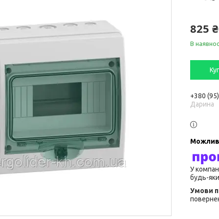
825 ₴
В наявнос
Ку
+380 (95
Дарина
У компан
будь-яки
повернен