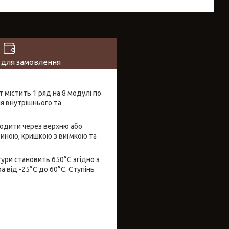
 для замовлення
 містить 1 ряд на 8 модулі по
я внутрішнього та
водити через верхню або
тиною, кришкою з виїмкою та
тури становить 650°C згідно з
 від -25°C до 60°C. Ступінь