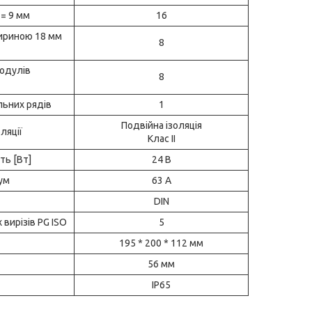
 = 9 мм
16
шириною 18 мм
8
модулів
8
льних рядів
1
Подвійна ізоляція
ляції
Клас II
ть [Вт]
24 В
рум
63 А
DIN
 вирізів PG ISO
5
195 * 200 * 112 мм
56 мм
IP65