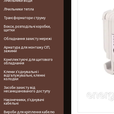
Лічильники води
ЛІчильники тепла
Трансформатори струму
Бокси, розподільчі коробки,
щитки
Обладнання захисту мережі
Арматура для монтажу СІП,
зажими
Комплектуючі для щитового
обладнання
Клеми з'єднувальні і
відгалужувальні, клемні
колодки
Засоби захисту від
несанкціанованого доступу
Наконечники, з'єднувачі
кабельні
Вироби для кріплення кабелю