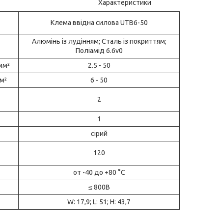
Характеристики
Клема ввідна силова UTB6-50
Алюмінь із лудінням; Сталь із покриттям;
Поліамід 6.6v0
 мм²
2.5 - 50
мм²
6 - 50
2
1
сірий
120
от -40 до +80 °С
≤ 800В
W: 17,9; L: 51; H: 43,7