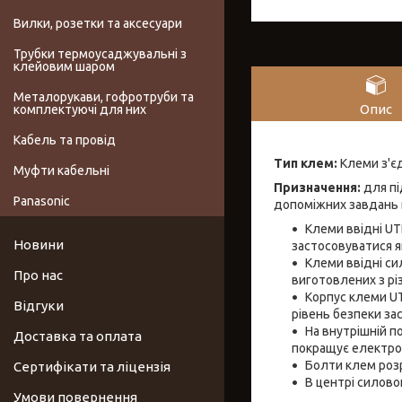
Вилки, розетки та аксесуари
Трубки термоусаджувальні з
клейовим шаром
Металорукави, гофротруби та
Опис
комплектуючі для них
Кабель та провід
Тип клем:
Клеми з'єд
Муфти кабельні
Призначення:
для пі
Panasonic
допоміжних завдань 
Клеми ввідні UT
Новини
застосовуватися як
Клеми ввідні си
Про нас
виготовлених з рі
Корпус клеми UT
Відгуки
рівень безпеки за
На внутрішній по
Доставка та оплата
покращує електроп
Болти клем розр
Сертифікати та ліцензія
В центрі силово
Умови повернення