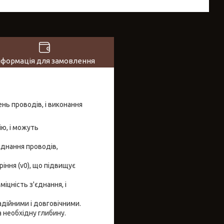
нформація для замовлення
нь проводів, і виконання
ю, і можуть
єднання проводів,
іння (v0), що підвищує
іцність з'єднання, і
адійними і довговічними.
 необхідну глибину.