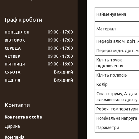
Найменування
Графік роботи
Матеріал
09:00
17:00
ПОНЕДІЛОК
09:00
17:00
ВІВТОРОК
Переріз алюм. дріт,
09:00
17:00
СЕРЕДА
Переріз мідн. дріт, 
09:00
17:00
ЧЕТВЕР
Кіл-ть точок
09:00
16:00
ПʼЯТНИЦЯ
підключення
Вихідний
СУБОТА
Кіл-ть полюсів
Вихідний
НЕДІЛЯ
Колір
Сила струму, А. для
алюмінієвого дроту
Контакти
Робочі температури
Номінальна напруга
Дарина
Параметри