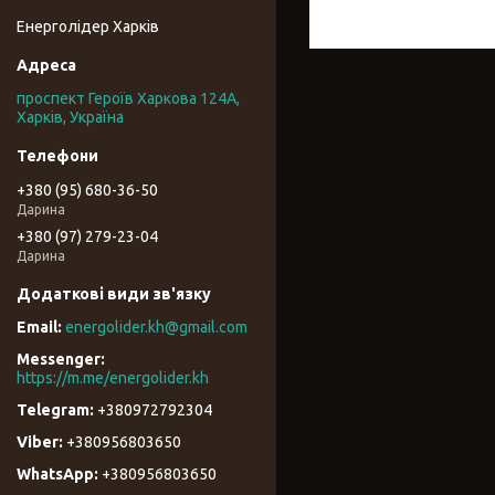
Енерголідер Харків
проспект Героїв Харкова 124А,
Харків, Україна
+380 (95) 680-36-50
Дарина
+380 (97) 279-23-04
Дарина
energolider.kh@gmail.com
https://m.me/energolider.kh
+380972792304
+380956803650
+380956803650