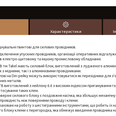
Характеристики
І
нувальні гвинтові для силових провідників.
дключення упускних провідників, організації оперативних відгалуже
в електро-щитовому та іншому промисловому обладнанні.
B тм Takel мають силовий блок, виготовлений з лудженого алюміні
 з мідними, так і з алюмінієвими провідниками.
лові на Din-рейку можуть використовуватися як перехідники для з'
зних металів.
B виготовлений з нейлону 6.6 з високим індексом пригамування гор
стосування таких клем.
верхні силового блоку є поздовжня насічка, яка збільшує механічну м
ровідність між поверхнями проводу і клеми.
аховані на роботу з шестигранними інструментами, що робить їх н
го блоку клеми є перегородка, яка обмежує введення провідника на