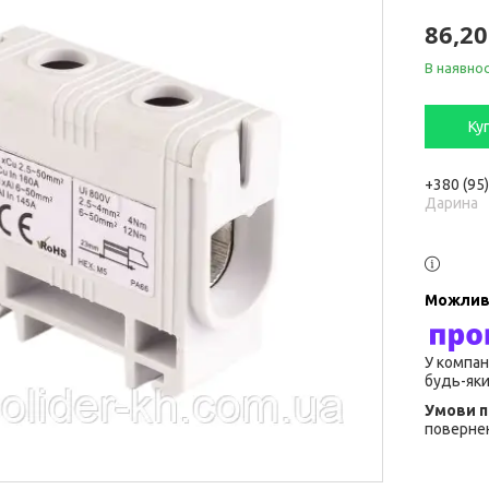
86,20
В наявнос
Ку
+380 (95
Дарина
У компан
будь-яки
повернен