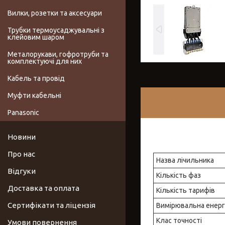
Вилки, розетки та аксесуари
Трубки термоусаджувальні з
клейовим шаром
Металорукави, гофротруби та
комплектуючі для них
Кабель та провід
Муфти кабельні
Panasonic
Новини
Про нас
Назва лічильника
Відгуки
Кількість фаз
Доставка та оплата
Кількість тарифів
Сертифікати та ліцензія
Вимірювальна енерг
Клас точності
Умови повернення