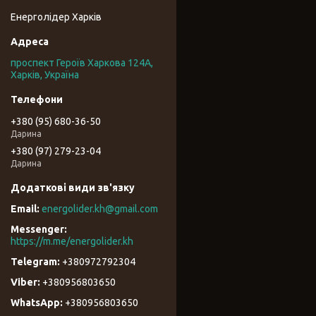
Енерголідер Харків
проспект Героїв Харкова 124А,
Харків, Україна
+380 (95) 680-36-50
Дарина
+380 (97) 279-23-04
Дарина
energolider.kh@gmail.com
https://m.me/energolider.kh
+380972792304
+380956803650
+380956803650