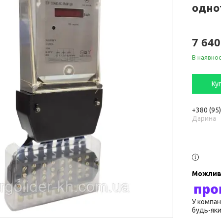
одно
7 640
В наявнос
Ку
+380 (95
Дарина
У компан
будь-яки