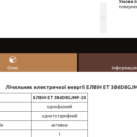
повернен
Опис
Інформація
Лічильник електричної енергії ЕЛВІН ЕТ 3B6D8GJ
ЕЛВІН ЕТ 3B6D8GJMP-20
однофазний
однототарифний
ія
активна
1