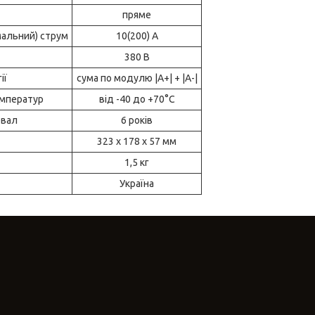
пряме
альний) струм
10(200) А
380 В
ії
сума по модулю |А+| + |А-|
емператур
від -40 до +70°С
рвал
6 років
323 х 178 х 57 мм
1,5 кг
Україна