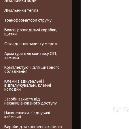
Лічильники води
ЛІчильники тепла
Трансформатори струму
Бокси, розподільчі коробки,
щитки
Обладнання захисту мережі
Арматура для монтажу СІП,
зажими
Комплектуючі для щитового
обладнання
Клеми з'єднувальні і
відгалужувальні, клемні
колодки
Засоби захисту від
несанкціанованого доступу
Наконечники, з'єднувачі
кабельні
Вироби для кріплення кабелю