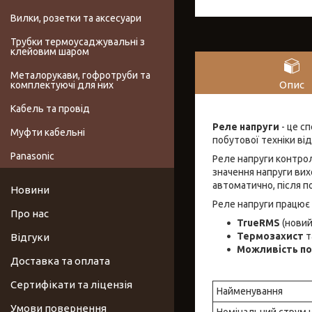
Вилки, розетки та аксесуари
Трубки термоусаджувальні з
клейовим шаром
Металорукави, гофротруби та
Опис
комплектуючі для них
Кабель та провід
Реле напруги
- це с
Муфти кабельні
побутової техніки ві
Panasonic
Реле напруги контро
значення напруги ви
автоматично, після п
Новини
Реле напруги працює 
Про нас
TrueRMS
(новий
Термозахист
т
Відгуки
Можливість по
Доставка та оплата
Сертифікати та ліцензія
Найменування
Умови повернення
Номінальний струм 