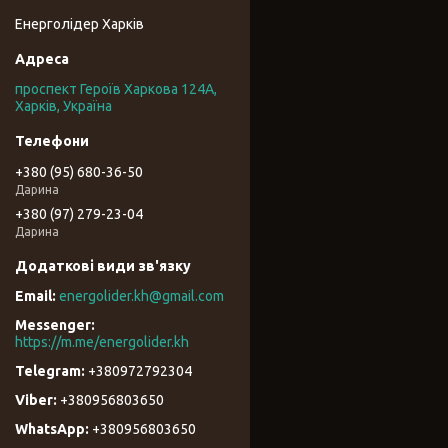
Енерголідер Харків
проспект Героїв Харкова 124А,
Харків, Україна
+380 (95) 680-36-50
Дарина
+380 (97) 279-23-04
Дарина
energolider.kh@gmail.com
https://m.me/energolider.kh
+380972792304
+380956803650
+380956803650