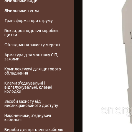
Лічильники води
ЛІчильники тепла
Трансформатори струму
Бокси, розподільчі коробки,
щитки
Обладнання захисту мережі
Арматура для монтажу СІП,
зажими
Комплектуючі для щитового
обладнання
Клеми з'єднувальні і
відгалужувальні, клемні
колодки
Засоби захисту від
несанкціанованого доступу
Наконечники, з'єднувачі
кабельні
Вироби для кріплення кабелю