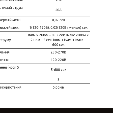
стимий струм
40A
верхній межі
0,02 сек
нижній межі
1(120-170В), 0,02(120В і менше) сек
Iвим > 2Iном – 0,02 сек, Iмакс < Iвим <
струму
2Iном – 5 сек, Iном < Iвим < Iмакс –
600 сек
чення
230-270B
чення
120-220B
ння (крок 5
5-600 сек
3
використання
5 років