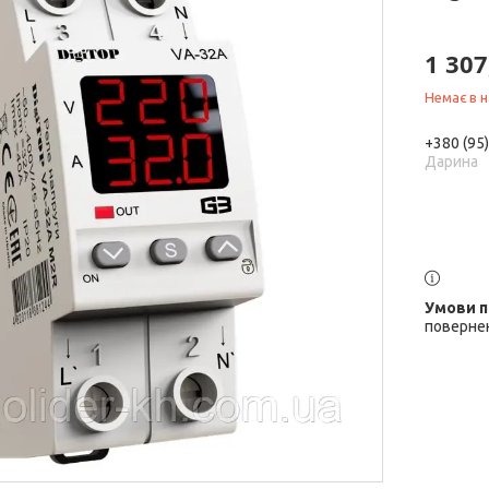
1 307
Немає в н
+380 (95
Дарина
повернен