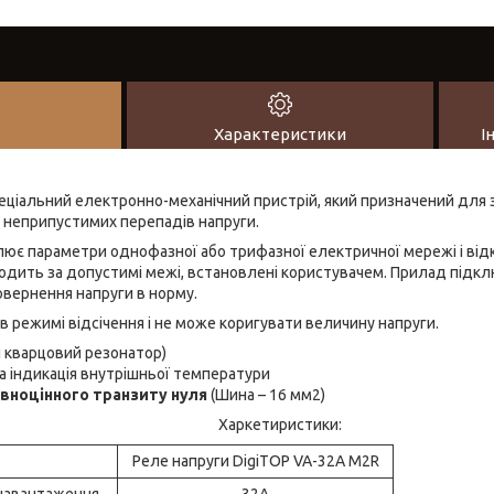
Характеристики
І
пеціальний електронно-механічний пристрій, який призначений для 
д неприпустимих перепадів напруги.
лює параметри однофазної або трифазної електричної мережі і від
ходить за допустимі межі, встановлені користувачем. Прилад підк
овернення напруги в норму.
в режимі відсічення і не може коригувати величину напруги.
 кварцовий резонатор)
а індикація внутрішньої температури
вноцінного транзиту нуля
(Шина – 16 мм2)
Харкетиристики:
Реле напруги DigiTOP VA-32A M2R
навантаження
32А