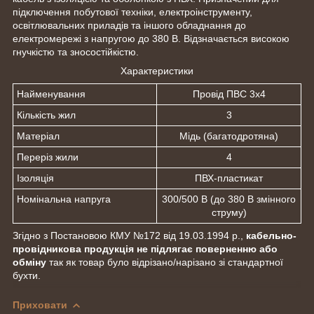
підключення побутової техніки, електроінструменту,
освітлювальних приладів та іншого обладнання до
електромережі з напругою до 380 В. Відзначається високою
гнучкістю та зносостійкістю.
Характеристики
Найменування
Провід ПВС 3х4
Кількість жил
3
Матеріал
Мідь (багатодротяна)
Переріз жили
4
Ізоляція
ПВХ-пластикат
Номінальна напруга
300/500 В (до 380 В змінного
струму)
Згідно з Постановою КМУ №172 від 19.03.1994 р.,
кабельно-
провідникова продукція не підлягає поверненню або
обміну
так як товар було відрізано/нарізано зі стандартної
бухти.
Приховати