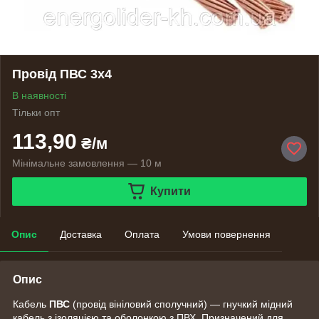
Провід ПВС 3х4
В наявності
Тільки опт
113,90
₴/м
Мінімальне замовлення — 10 м
Купити
Опис
Доставка
Оплата
Умови повернення
Опис
Кабель
ПВС
(провід вініловий сполучний) — гнучкий мідний
кабель з ізоляцією та оболонкою з ПВХ. Призначений для