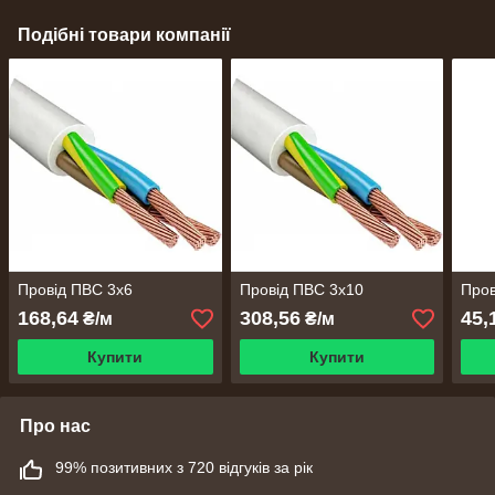
Подібні товари компанії
Провід ПВС 3х6
Провід ПВС 3х10
Пров
168,64
308,56
45,
₴/м
₴/м
Купити
Купити
Про нас
99% позитивних з 720 відгуків за рік