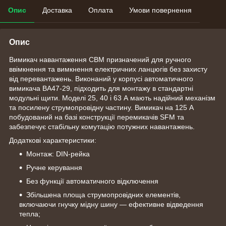
Опис
Доставка
Оплата
Умови повернення
Опис
Вимикач навантаження CBM призначений для ручного
ввімкнення та вимкнення електричних ланцюгів без захисту
від перевантажень. Виконаний у корпусі автоматичного
вимикача ВА47-29, підходить для монтажу в стандартні
модульні щити. Моделі 25, 40 і 63 А мають надійний механізм
та посилену струмопровідну частину. Вимикач на 125 А
побудований на базі конструкції перемикачів SFM та
забезпечує стабільну комутацію потужних навантажень.
Додаткові характеристики:
Монтаж: DIN-рейка
Ручне керування
Без функції автоматичного відключення
Збільшена площа струмопровідних елементів,
включаючи гнучку мідну шину — ефективне відведення
тепла;