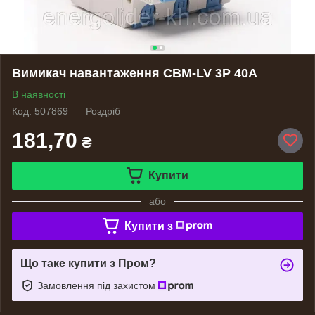
Вимикач навантаження CBM-LV 3P 40A
В наявності
Код: 507869
Роздріб
181,70
₴
Купити
або
Купити з
Що таке купити з Пром?
Замовлення під захистом