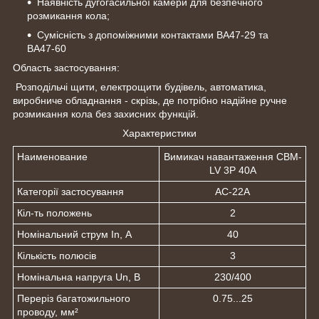
Наявність дугогасильної камери для безпечного
розмикання кола;
Сумісність з допоміжними контактами ВА47-29 та
ВА47-60
Область застосування:
Розподільчі щити, електрощити будівель, автоматика,
виробниче обладнання - скрізь, де потрібно надійне ручне
розмикання кола без захисних функцій.
Характеристики
Наименование
Вимикач навантаження CBM-
LV 3P 40A
Категорії застосування
АС-22А
Кіл-ть положень
2
Номінальний струм In, А
40
Кількість полюсів
3
Номінальна напруга Un, В
230/400
Переріз багатожильного
0.75...25
проводу, мм²