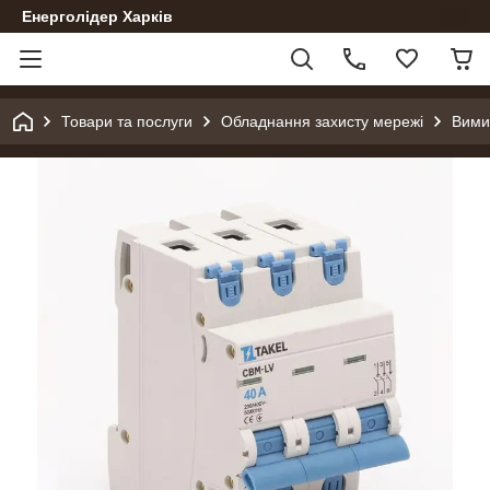
Енерголідер Харків
Товари та послуги
Обладнання захисту мережі
Вими