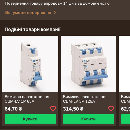
Повернення товару впродовж 14 днів за домовленістю
Всі умови повернення
Подібні товари компанії
Вимикач навантаження
Вимикач навантаження
Вим
CBM-LV 1P 63A
CBM-LV 3P 125A
CBM
64,70
314,50
62,
₴
₴
Купити
Купити