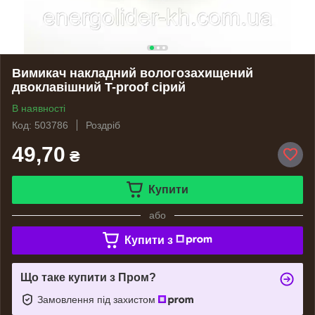
Вимикач накладний вологозахищений
двоклавішний T-proof cірий
В наявності
Код: 503786
Роздріб
49,70
₴
Купити
або
Купити з
Що таке купити з Пром?
Замовлення під захистом