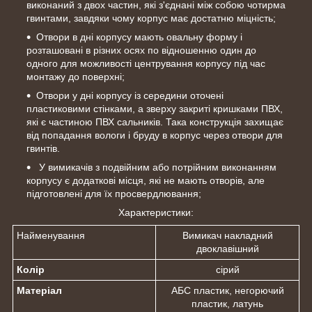
виконаний з двох частин, які з'єднані між собою чотирма
гвинтами, завдяки чому корпус має достатню міцність;
Отвори в дні корпусу мають овальну форму і
розташовані в різних осях по відношенню один до
одного для можливості центрування корпусу під час
монтажу до поверхні;
Отвори у дні корпусу із середини оточені
пластиковими стінками, а зверху закриті кришками ПВХ,
які є частиною ПВХ сальників. Така конструкція захищає
від попадання вологи і бруду в корпус через отвори для
гвинтів.
У вимикачів з подвійним або потрійним виконанням
корпусу є додаткові місця, які не мають отворів, але
підготовлені для їх просвердлювання;
Характеристики:
Найменування
Вимикач накладний
двоклавішний
Колір
сірий
Матеріал
АБС пластик, негорючий
пластик, латунь