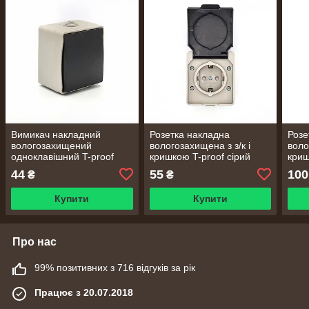
Вимикач накладний
Розетка накладна
Розе
вологозахищений
вологозахищена з з/к і
воло
одноклавішний T-proof
кришкою T-proof cірий
криш
cірий
proo
44
55
100
₴
₴
Купити
Купити
Про нас
99% позитивних з 716 відгуків за рік
Працює з 20.07.2018