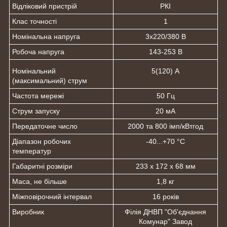
Відліковий пристрій
РКІ
Клас точності
1
Номінальна напруга
3х220/380 В
Робоча напруга
143-253 В
Номінальний
5(120) А
(максимальний) струм
Частота мережі
50 Гц
Струм запуску
20 мА
Передаточне число
2000 та 800 імп/кВтгод
Діапазон робочих
-40...+70 °C
температур
Габаритні розміри
233 x 172 x 68 мм
Маса, не більше
1,8 кг
Міжповірочний інтервал
16 років
Виробник
Філія ДНВП "Об'єднання
Комунар" Завод