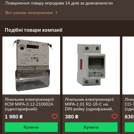
Повернення товару впродовж 14 днів за домовленістю
Всі умови повернення
Подібні товари компанії
Лічильник електроенергії
Лічильник електроенергії
Лічи
КСМ МІРА-3.12-210002А
МІРА-1.01 R2-18-C на
СО-
(однотарифний)
DIN-рейку (однофазний,
(од
однотарифний,
1 980
380
630
₴
₴
багатофункціональний)
Купити
Купити