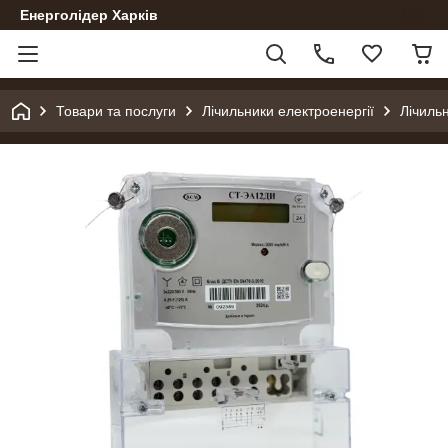
Енерголідер Харків
Товари та послуги
Лічильники електроенергії
Лічильн