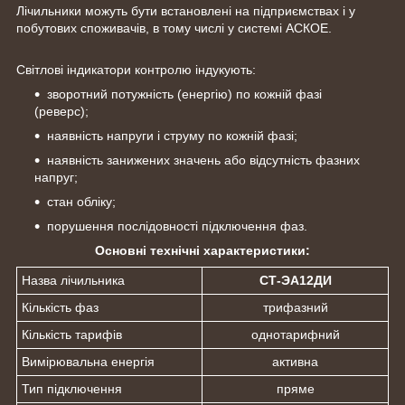
Лічильники можуть бути встановлені на підприємствах і у
побутових споживачів, в тому числі у системі АСКОЕ.
Світлові індикатори контролю індукують:
зворотний потужність (енергію) по кожній фазі
(реверс);
наявність напруги і струму по кожній фазі;
наявність занижених значень або відсутність фазних
напруг;
стан обліку;
порушення послідовності підключення фаз.
Основні технічні характеристики:
Назва лічильника
СТ-ЭА12ДИ
Кількість фаз
трифазний
Кількість тарифів
однотарифний
Вимірювальна енергія
активна
Тип підключення
пряме