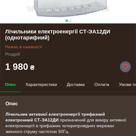
Лічильники електроенергії СТ-ЭА12ДИ
(однотарифний)
Немає в наявності
Роздріб
1 980
₴
Опис
Характеристики
Доставка
Оплата
Умови п
Опис
Лічильник активної електроенергії трифазний
електронний СТ-ЭА12ДИ
призначений для виміру активної
електроенергії в трифазних чотирипровідних мережах
змінного струму частотою 50Гц.