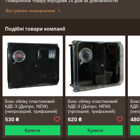
Повернення товару впродовж 14 днів за домовленістю
Всі умови повернення
Подібні товари компанії
Бокс обліку пластиковий
Бокс обліку пластиковий
Бокс
КДЕ-3 (Дніпро, NEW)
КДЕ-3 (Дніпро, NEW)
КДЕ-
(непрозорий, трифазний)
(прозорий, трифазний)
(неп
530
620
480
₴
₴
Купити
Купити