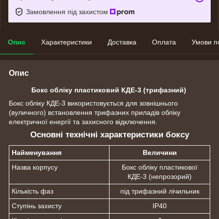
Замовлення під захистом
Опис
Характеристики
Доставка
Оплата
Умови п
Опис
Бокс обліку пластиковий КДЕ-3 (трифазний)
Бокс обліку КДЕ-3 використовується для зовнішнього
(вуличного) встановлення трифазних приладів обліку
електричної енергії та захисного відключення.
Основні технічні характеристики боксу
Найменування
Величини
Назва корпусу
Бокс обліку пластикової
КДЕ-3 (непрозорий)
Кількість фаз
під трифазний лічильник
Ступінь захисту
IP40