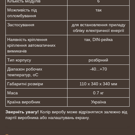
Кількість модулів
6
Можливість під
так
опломбування
Застосування
для встановлення приладу
обліку електричної енергії
Наявність кріплення
так, DIN-рейка
кріплення автоматичних
вимикачів
Тип корпусу
розбірний
Діапазон робочих
-40...+70
температур, оС
Габаритні розміри
110 х 340 х 340 мм
Маса
0.7 кг
Країна виробник
Україна
Зверніть увагу!
Колір виробу може відрізнятися залежно від
партії виробника або налаштувань екрану.