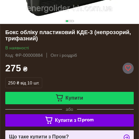
Бокс обліку пластиковий КДЕ-3 (непрозорий,
трифазний)
В наявності
Код: ФР-00000884
Опт і роздріб
275
₴
250 ₴
від 10 шт.
Купити
або
Купити з
Що таке купити з Пром?