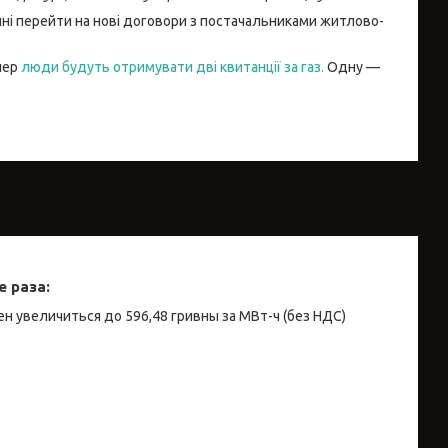
инні перейти на нові договори з постачальниками житлово-
епер
люди будуть отримувати дві квитанції за газ.
Одну —
 раза:
н увеличиться до 596,48 гривны за МВт-ч (без НДС)