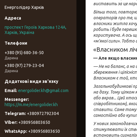
виставить за це нар
Енерголідер Харків
Більш того, повторю
операторів про те, 
власники житла хочу
проспект Героїв Харкова 124А,
робить і буде переш
Харків, Україна
користувача. А ось щ
«м'якої сили». Тобт
«Власником ліч
+380 (95) 680-36-50
— Але якщо власники
Дарина
+380 (97) 279-23-04
— Не на баланс, а на 
Дарина
збереження і цілісні
Власником є той, хт
Загальнобудинкові при
energolider.kh@gmail.com
на даху. Тому цілком
або вкрав... Цей хто
співробітником), яко
https://m.me/energolider.kh
ставити. Саме тому в
+380972792304
самостійно або купит
+380956803650
У нових законодавчих 
стимулювати їх ство
+380956803650
встановить сигналіза