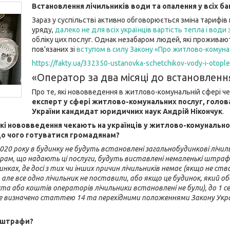
Встановлення лічильників води та опалення у всіх б
Зараз у суспільстві активно обговорюється зміна тарифів
уряду,
далеко не для всіх українців вартість тепла і води
обліку цих послуг. Однак незабаром людей, які проживаю
пов'язаних зі
вступом в силу Закону «Про житлово-комуна
https://fakty.ua/332350-ustanovka-schetchikov-vody-i-otop
«Оператор за два місяці до встановленн
Про те, які нововведення в житлово-комунальній сфері че
експерт у сфері житлово-комунальних послуг, голов
України кандидат юридичних наук Андрій Нікончук
.
 Які нововведення чекають на українців у житлово-комунально
о чого готуватися громадянам?
020 року в будинку не будуть встановлені загальнобудинкові лічил
рам, що надають ці послуги, будуть виставлені немаленькі штрафи
инках, де досі з тих чи інших причин лічильників немає (якщо не ств
але все одно лічильник не поставили, або якщо це будинок, який 
а або коштів операторів лічильники встановлені не були), до 1 с
е визначено статтею 14 та перехідними положеннями Закону Украї
і штрафи?