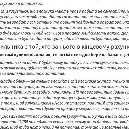
ахування в платіжках.
ся, вказується, що власники мають право робити це самостійно. Я
що хочуть самостійно придбати і встановити лічильник, то це з
ть це зробити самостійно, то повинні повідомити оператора. Якщ
коджати оператору в установці, той може вимагати встановленн
о буде між «поки» і «під час» цього процесу, мені сказати важко. 
о або просто буде ходити по судах, або відключить будинок, моти
ильника є той, хто за нього в кінцевому рахун
 самі купили лічильник, то потім все одно бере на баланс це
абонентський облік. У будь-якому випадку це спільна сумісна власні
сть вузлів комерційного обліку лежить на власниках або на те, ког
о за лічильник зрештою заплатив.
лади обліку — це спільна власність співвласників житла, точно так 
 можлива ситуація, коли лічильник встановили, але власникам до нь
сь може бути ким завгодно, починаючи від правопорушника і закі
го щось не влаштовує в даному процесі. Цілком імовірна ситуація, 
 тому, щоб з лічильником нічого не сталося, повинні бути зацікавл
и процес «контролю і думання про це» у керуючого, якщо він є і з 
умовах і реаліях власники повинні зрозуміти, що у них є щось спіль
рювати ОСББ чи наймати керуючого, якому вони довіряють, який на
цію, щоб туди ніхто чужий не потрапив, тому що це загальне майн