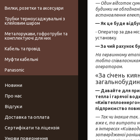
— Один відсоток суми
Вилки, розетки та аксесуари
будинки не обладнані
встановлення електр
Трубки термоусаджувальні з
клейовим шаром
— Як це буде відбу
- Оператор за два міс
Металорукави, гофротруби та
установку.
комплектуючі для них
— За чий рахунок б
Кабель та провід
На первинному етапі 
Муфти кабельні
тобто співвласникам
операторам.
Panasonic
«За січень кия
загальнобудин
Новини
— Давайте для прик
Про нас
тепла і гарячої вод
«Київтеплоенерго»,
Відгуки
підприємство повин
Доставка та оплата
— Так чи інакше так.
вже є, то витрати на
Сертифікати та ліцензія
в інтересах «Київвод
затвердженої раніше 
Умови повернення