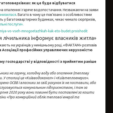
агатоповерхівках: як це буде відбуватися
 на опалення і гаряче водопостачання. Незважаючи на заяви
 знизилася
. Багато в чому це пов'язано з особливостями
ть у багатоквартирних будинках, чекає чимало сюрпризів,
льні послуги».
leniya-vo-vseh-mnogoetazhkah-kak-eto-budet-proishodit
я лічильника інформує власників житла»
кають на українців у нинішньому році, «ФАКТАМ» розповів
а Асоціації професійних управляючих нерухомістю
му господарстві у відповідності з прийнятим раніше
ьники на гарячу, холодну воду або опалення (теплову
. У столиці це «Київводоканал» і «Київтеплоенерго».
орено ОСББ і власники за свій рахунок їх не поставили, або
обслуговується комунальним підприємством, і там за
ерпня 2020 року вони повинні бути поставлені за кошти
ни «Про комерційний облік теплової енергії та