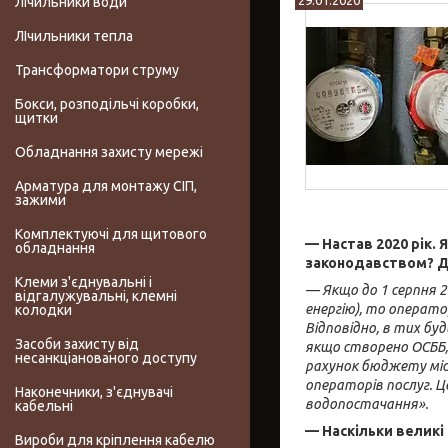
29.01.2020
Лічильники води
ЛІчильники тепла
Трансформатори струму
Бокси, розподільчі коробки,
щитки
Обладнання захисту мережі
Арматура для монтажу СІП,
зажими
Комплектуючі для щитового
— Настав 2020 рік.
обладнання
законодавством? Д
Клеми з'єднувальні і
— Якщо до 1 серпня 2
відгалужувальні, клемні
енергію), то операто
колодки
Відповідно, в тих буд
Засоби захисту від
якщо створено ОСББ, 
несанкціанованого доступу
рахунок бюджету міст
операторів послуг. Ц
Наконечники, з'єднувачі
водопостачання».
кабельні
— Наскільки велик
Вироби для кріплення кабелю