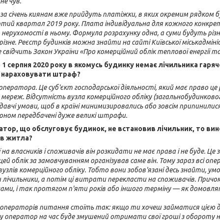
не чув.
за січень киянам вже прийдуть платіжки, в яких окремим рядком 
ртий квартал 2019 року. Плата індивідуальна для кожного конкретн
нерухомості в ньому. Формула розрахунку одна, а суми будуть різні,
різне. Реєстр будинків можна знайти на сайті Київської міськадміні
 свідчить Закон України «Про комерційний облік теплової енергії 
 1 серпня 2020 року в якомусь будинку немає лічильника гаряч
 нараховувати штраф?
оператора. Це суб'єкт господарської діяльності, який має право це 
 мереж. Відсутність вузла комерційного обліку (загальнобудинково
авчі умови, щоб в країні минимизировались або зовсім припинилися н
коном передбачені дуже великі штрафи.
тор, що обслуговує будинок, не встановив лічильник, то винен
ів житла?
ї на власників і споживачів він розкидати не має права і не буде. 
б цей облік за замовчуванням організував саме він. Тому зараз всі 
узлів комерційного обліку. Тобто вони зобов'язані десь знайти, ум
лічильники, а потім ці витрати перекласти на споживачів. Прич
ами, і так протягом п'яти років або іншого терміну — як домовл
 операторів питання стоїть так: якщо ти хочеш займатися цією ді
му оператор на час буде змушений отримати свої гроші з обороту на