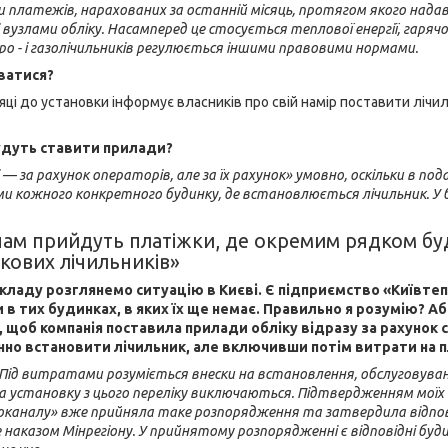
 платежів, нарахованих за останній місяць, протягом якого надав
 вузлами обліку. Насамперед це стосується теплової енергії, гаряч
о - і газолічильників регулюється іншими правовими нормами.
ватися?
яці до установки інформує власників про свій намір поставити лічи
удуть ставити прилади?
— за рахунок операторів, але за їх рахунок» умовно, оскільки в по
и кожного конкретного будинку, де встановлюється лічильник. У 
нам прийдуть платіжки, де окремим рядком бу
кових лічильників»
ладу розглянемо ситуацію в Києві. Є підприємство «Київтеп
и в тих будинках, в яких їх ще немає. Правильно я розумію? А
 щоб компанія поставила прилади обліку відразу за рахунок 
но встановити лічильник, але включивши потім витрати на пла
 Під витратами розуміється внески на встановлення, обслуговування
 установку з цього переліку виключаються. Підтвердженням моїх слі
оканалу» вже прийняла таке розпорядження та затвердила відповід
наказом Мінрегіону. У прийнятому розпорядженні є відповідні будин