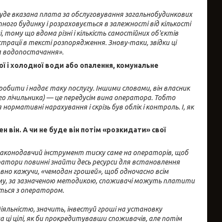
буде вказана плата за обслуговування загальнобудинкових
ого будинку і розраховується в залежності від кількості
 тому що вдома різні і кількість самостійних об'єктів
страції в тексті розпорядження. Знову-таки, звідки ці
та водопостачання».
ої і холодної води або опалення, комунальне
робити і надає таку послугу. Іншими словами, він власник
го лічильника) — це передусім вина оператора. Тобто
ормативні нарахування і скрізь був облік і контроль. І, як
 він. А чи не буде він потім «розкидати» свої
Це законодавчий інструмент тиску саме на операторів, щоб
оператори повинні знайти десь ресурси для встановлення
овно кажучи, «чемодан грошей», щоб одночасно всім
ому, за зазначеною методикою, споживачі можуть платити
яться з оператором.
яльністю, значить, інвестуй гроші на установку
 ці цілі, як би прокредитувавши споживачів, але потім