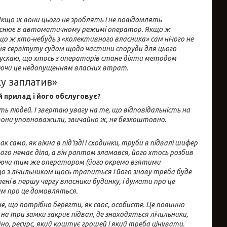
кщо ж вони цього не зроблять і не повідомлять
дійснює в автоматичному режимі оператор. Якщо ж
о ж хто-небудь з «колективного власника» сам нічого не
я сервітуту судом щодо частини споруди для цього
Допускаю, що хтось з операторів стане діяти методом
вуючи це недопущенням власних втрат.
ку заплатив»
й прилад і його обслуговує?
сть людей. І звертаю увагу на те, що відповідальність на
о вони уповноважили, звичайно ж, не безкоштовно.
само, як вікна в під'їзді і сходинки, труби в підвалі шифер
ого немає діла, а він раптом зламався, його хтось розбив
нчуючи тим же оператором (його окремо взятими
що з лічильником щось трапиться і його знову треба буде
ені в першу чергу власники будинку, і думати про це
ним про це домовляться.
не, що потрібно берегти, як своє, особисте. Це повинно
 три замки закриє підвал, де знаходяться лічильники,
о, ресурс, який коштує грошей і який треба цінувати.