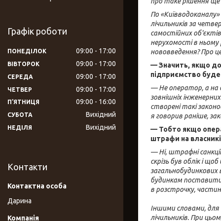
про таке рішення ще 
По «Київводоканалу» 
лічильників за четве
Графік роботи
самостійних об'єктів 
нерухомості в ньому 
09:00
17:00
ПОНЕДІЛОК
нововведення? Про це
09:00
17:00
ВІВТОРОК
— Значить, якщо до
підприємство буде
09:00
17:00
СЕРЕДА
— Не оператор, а на 
09:00
17:00
ЧЕТВЕР
зовнішніх інженерних
09:00
16:00
ПʼЯТНИЦЯ
створені такі законод
Вихідний
СУБОТА
я говорив раніше, за
Вихідний
НЕДІЛЯ
— Тобто якщо опера
штрафи на власник
— Ні, штрафні санкці
скрізь був облік і що
Контакти
загальнобудинкових в
будинкам поставити 
в розстрочку, частин
Дарина
Іншими словами, для
лічильників. При цьо