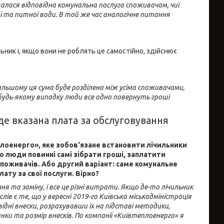
алася відповідна комунальна послуга споживачам, чиї
ої та питної води. В той же час аналогічне питання
льник і, якщо вони не роблять це самостійно, здійснює
дальшому ця сума буде розділена між усіма споживачами,
будь-якому випадку люди все одно повернуть гроші
де вказана плата за обслуговування
лоенерго», яке зобов'язане встановити лічильники
бо люди повинні самі зібрати гроші, заплатити
споживачів. Або другий варіант: саме комунальне
ту за свої послуги. Вірно?
 та заміну, і все це різні витрати. Якщо де-то лічильник
в є те, що у вересні 2019-го Київська міськадміністрація
ні внески, розрахувавши їх на підставі методики,
ки та розмір внесків. По компанії «Київтеплоенерго» я